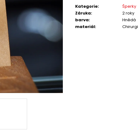
cena:
Kategorie
:
Šperky
Záruka
:
2 roky
barva
:
Hnědá
materiál
:
Chirurg