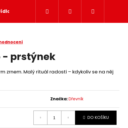
Hledat
Přihlášení
Nákupní
Jídlo
Papír
Svíčky
Dekor
Dárkov
košík
 hodnocení
 - prstýnek
 zrnem. Malý rituál radosti – kdykoliv se na něj
Značka:
Dřevník
DO KOŠÍKU