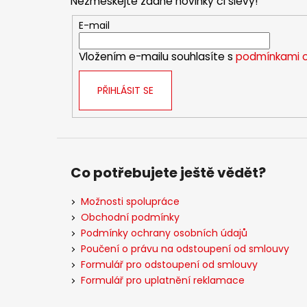
Nezmeškejte žádné novinky či slevy!
a
t
E-mail
í
Vložením e-mailu souhlasíte s
podmínkami o
PŘIHLÁSIT SE
Co potřebujete ještě vědět?
Možnosti spolupráce
Obchodní podmínky
Podmínky ochrany osobních údajů
Poučení o právu na odstoupení od smlouvy
Formulář pro odstoupení od smlouvy
Formulář pro uplatnění reklamace