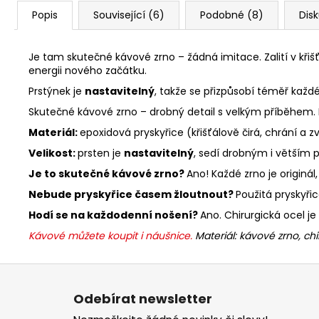
Popis
Související (6)
Podobné (8)
Dis
Je tam skutečné kávové zrno – žádná imitace. Zalití v kři
energii nového začátku.
Prstýnek je
nastavitelný
, takže se přizpůsobí téměř každé
Skutečné kávové zrno – drobný detail s velkým příběhem. 
Materiál:
epoxidová pryskyřice (křišťálově čirá, chrání a 
Velikost:
prsten je
nastavitelný
, sedí drobným i větším 
Je to skutečné kávové zrno?
Ano! Každé zrno je originá
Nebude pryskyřice časem žloutnout?
Použitá pryskyřic
Hodí se na každodenní nošení?
Ano. Chirurgická ocel je
Kávové můžete koupit i náušnice.
Materiál: kávové zrno, chi
Z
á
Odebírat newsletter
p