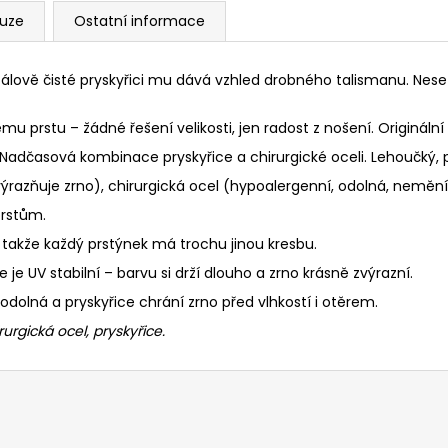
kuze
Ostatní informace
šťálově čisté pryskyřici mu dává vzhled drobného talismanu. Nese
mu prstu – žádné řešení velikosti, jen radost z nošení. Origináln
Nadčasová kombinace pryskyřice a chirurgické oceli. Lehoučký,
zvýrazňuje zrno), chirurgická ocel (hypoalergenní, odolná, nemění
prstům.
l, takže každý prstýnek má trochu jinou kresbu.
e je UV stabilní – barvu si drží dlouho a zrno krásně zvýrazní.
 odolná a pryskyřice chrání zrno před vlhkostí i otěrem.
rurgická ocel, pryskyřice.