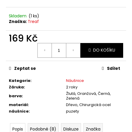
č
u
j
Skladem
(1 ks)
e
Značka:
Treaf
m
e
169 Kč
Měrná
DO KOŠÍKU
cena:
Zeptat se
Sdílet
Kategorie
:
Náušnice
Záruka
:
2 roky
Žlutá, Oranžová, Černá,
barva
:
Zelená
materiál
:
Dřevo, Chirurgická ocel
náušnice
:
puzety
Popis
Podobné (8)
Diskuze
Značka