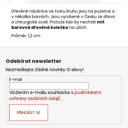
Dřevěné náušnice ve tvaru kruhu jsou na puzetce a
v několika barvách. Jsou vyrobené v Česku ze dřeva
a chirurgické oceli. Protože kdo by nechtěl
mít
barevná dřevěná kolečka
na uších.
Průměr: 1,2 cm
Z
á
Odebírat newsletter
p
Nezmeškejte žádné novinky či slevy!
a
t
E-mail
í
Vložením e-mailu souhlasíte s
podmínkami
ochrany osobních údajů
PŘIHLÁSIT SE