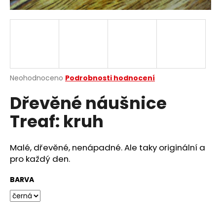
a
j
í
t
?
Průměrné
Neohodnoceno
Podrobnosti hodnocení
hodnocení
Dřevěné náušnice
produktu
je
HLEDAT
Treaf: kruh
0,0
z
5
hvězdiček.
Malé, dřevěné, nenápadné. Ale taky originální a
D
pro každý den.
o
p
BARVA
o
r
u