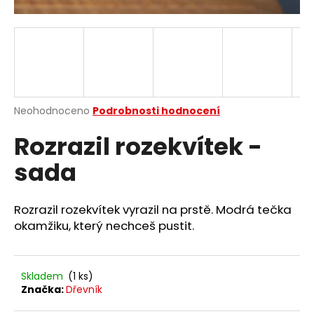
a
j
í
t
?
Průměrné
Neohodnoceno
Podrobnosti hodnocení
hodnocení
Rozrazil rozekvítek -
produktu
je
HLEDAT
sada
0,0
z
5
hvězdiček.
Rozrazil rozekvítek vyrazil na prstě. Modrá tečka
D
okamžiku, který nechceš pustit.
o
p
o
Skladem
(1 ks)
r
Značka:
Dřevník
u