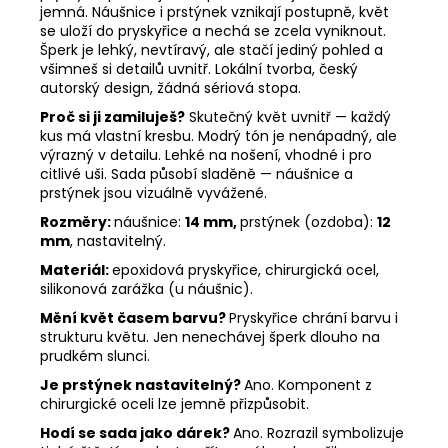
jemná. Náušnice i prstýnek vznikají postupně, květ
se uloží do pryskyřice a nechá se zcela vyniknout.
Šperk je lehký, nevtíravý, ale stačí jediný pohled a
všimneš si detailů uvnitř. Lokální tvorba, český
autorský design, žádná sériová stopa.
Proč si ji zamiluješ?
Skutečný květ uvnitř — každý
kus má vlastní kresbu. Modrý tón je nenápadný, ale
výrazný v detailu. Lehké na nošení, vhodné i pro
citlivé uši. Sada působí sladěně — náušnice a
prstýnek jsou vizuálně vyvážené.
Rozměry:
náušnice:
14 mm,
prstýnek (ozdoba):
12
mm
, nastavitelný.
Materiál:
epoxidová pryskyřice, chirurgická ocel,
silikonová zarážka (u náušnic).
Mění květ časem barvu?
Pryskyřice chrání barvu i
strukturu květu. Jen nenechávej šperk dlouho na
prudkém slunci.
Je prstýnek nastavitelný?
Ano. Komponent z
chirurgické oceli lze jemně přizpůsobit.
Hodí se sada jako dárek?
Ano. Rozrazil symbolizuje