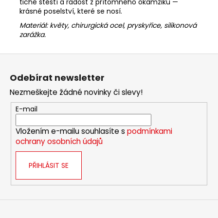
tiché štěstí a radost z přítomného okamžiku —
krásné poselství, které se nosí.
Materiál: květy, chirurgická ocel, pryskyřice, silikonová
zarážka.
Z
á
Odebírat newsletter
p
Nezmeškejte žádné novinky či slevy!
a
t
E-mail
í
Vložením e-mailu souhlasíte s
podmínkami
ochrany osobních údajů
PŘIHLÁSIT SE