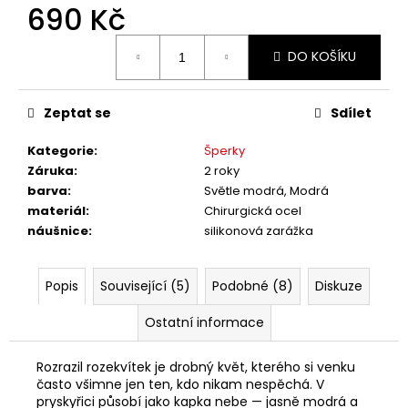
č
690 Kč
u
j
Měrná
DO KOŠÍKU
cena:
e
m
e
Zeptat se
Sdílet
Kategorie
:
Šperky
Záruka
:
2 roky
barva
:
Světle modrá, Modrá
materiál
:
Chirurgická ocel
náušnice
:
silikonová zarážka
Popis
Související (5)
Podobné (8)
Diskuze
Ostatní informace
Rozrazil rozekvítek je drobný květ, kterého si venku
často všimne jen ten, kdo nikam nespěchá. V
pryskyřici působí jako kapka nebe — jasně modrá a