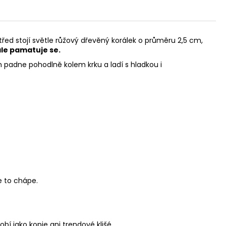
třed stojí světle růžový dřevěný korálek o průměru 2,5 cm,
ale pamatuje se.
 padne pohodlně kolem krku a ladí s hladkou i
e to chápe.
bí jako kopie ani trendové klišé.