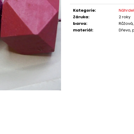
Měrná
cena:
Kategorie
:
Náhrdel
Záruka
:
2 roky
barva
:
Růžová,
materiál
:
Dřevo, 