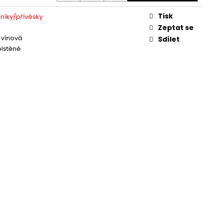
Tisk
níky/přívěsky
Zeptat se
 vínová
Sdílet
plstěné