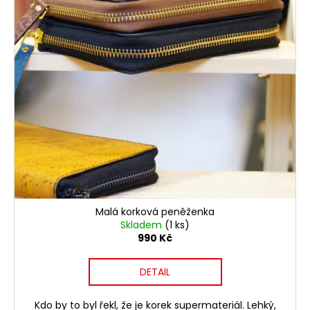
p
ů
a
r
j
o
í
d
t
u
?
k
t
ů
HLEDAT
Malá korková peněženka
D
Skladem
(1 ks)
o
990 Kč
p
o
DETAIL
r
u
Kdo by to byl řekl, že je korek supermateriál. Lehký,