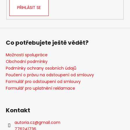
k
PŘIHLÁSIT SE
y
v
ý
p
i
s
Co potřebujete ještě vědět?
u
Možnosti spolupráce
Obchodní podmínky
Podmínky ochrany osobních údajů
Poučení o právu na odstoupení od smlouvy
Formulář pro odstoupení od smlouvy
Formulář pro uplatnění reklamace
Kontakt
autoria.cz
@
gmail.com
776241736