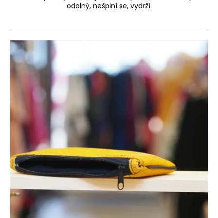
č
odolný, nešpiní se, vydrží.
u
j
e
m
e