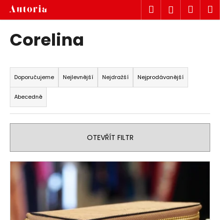
K
Přejít
Hledat
Náku
M
Přihlášen
na
o
obsah
Zpět
Zpět
košík
š
Corelina
í
C
k
Ř
o
a
p
Doporučujeme
Nejlevnější
Nejdražší
Nejprodávanější
z
o
Abecedně
e
t
n
ř
í
e
OTEVŘÍT FILTR
p
b
r
u
V
o
j
ý
d
e
p
u
t
i
k
e
s
t
n