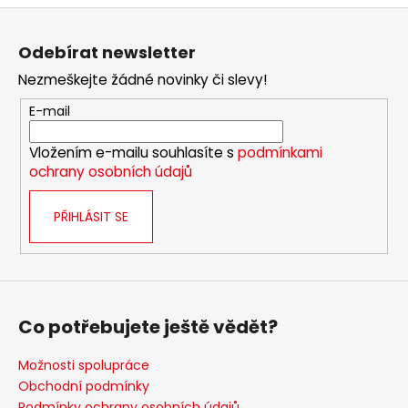
Z
á
Odebírat newsletter
p
Nezmeškejte žádné novinky či slevy!
a
t
E-mail
í
Vložením e-mailu souhlasíte s
podmínkami
ochrany osobních údajů
PŘIHLÁSIT SE
Co potřebujete ještě vědět?
Možnosti spolupráce
Obchodní podmínky
Podmínky ochrany osobních údajů