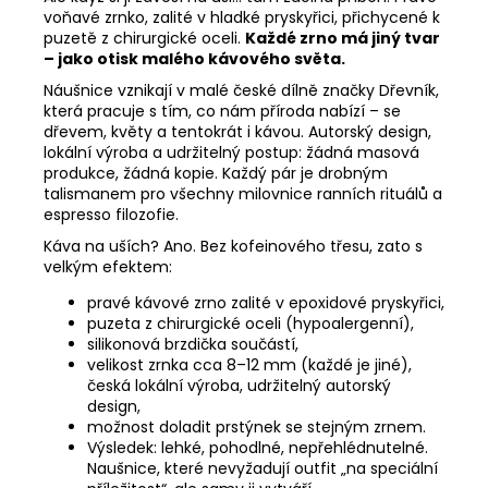
voňavé zrnko, zalité v hladké pryskyřici, přichycené k
puzetě z chirurgické oceli.
Každé zrno má jiný tvar
– jako otisk malého kávového světa.
Náušnice vznikají v malé české dílně značky Dřevník,
která pracuje s tím, co nám příroda nabízí – se
dřevem, květy a tentokrát i kávou. Autorský design,
lokální výroba a udržitelný postup: žádná masová
produkce, žádná kopie. Každý pár je drobným
talismanem pro všechny milovnice ranních rituálů a
espresso filozofie.
Káva na uších? Ano. Bez kofeinového třesu, zato s
velkým efektem:
pravé kávové zrno zalité v epoxidové pryskyřici,
puzeta z chirurgické oceli (hypoalergenní),
silikonová brzdička součástí,
velikost zrnka cca 8–12 mm (každé je jiné),
česká lokální výroba, udržitelný autorský
design,
možnost doladit prstýnek se stejným zrnem.
Výsledek: lehké, pohodlné, nepřehlédnutelné.
Naušnice, které nevyžadují outfit „na speciální