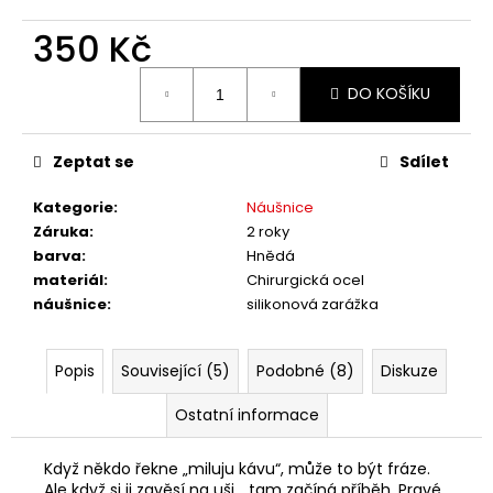
č
u
350 Kč
j
e
Měrná
DO KOŠÍKU
m
cena:
e
Zeptat se
Sdílet
Kategorie
:
Náušnice
Záruka
:
2 roky
barva
:
Hnědá
materiál
:
Chirurgická ocel
náušnice
:
silikonová zarážka
Popis
Související (5)
Podobné (8)
Diskuze
Ostatní informace
Když někdo řekne „miluju kávu“, může to být fráze.
Ale když si ji zavěsí na uši… tam začíná příběh. Pravé