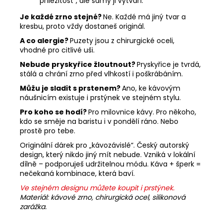
příležitost“, ale samy ji vytváří.
Je každé zrno stejné?
Ne. Každé má jiný tvar a
kresbu, proto vždy dostaneš originál.
A co alergie?
Puzety jsou z chirurgické oceli,
vhodné pro citlivé uši.
Nebude pryskyřice žloutnout?
Pryskyřice je tvrdá,
stálá a chrání zrno před vlhkostí i poškrábáním.
Můžu je sladit s prstenem?
Ano, ke kávovým
náušnicím existuje i prstýnek ve stejném stylu.
Pro koho se hodí?
Pro milovnice kávy. Pro někoho,
kdo se směje na baristu i v pondělí ráno. Nebo
prostě pro tebe.
Originální dárek pro „kávozávislé“. Český autorský
design, který nikdo jiný mít nebude. Vzniká v lokální
dílně – podporuješ udržitelnou módu. Káva + šperk =
nečekaná kombinace, která baví.
Ve stejném designu můžete koupit i prstýnek.
Materiál: kávové zrno, chirurgická ocel, silikonová
zarážka.