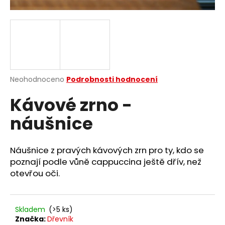
a
j
í
t
?
Průměrné
Neohodnoceno
Podrobnosti hodnocení
hodnocení
Kávové zrno -
produktu
je
HLEDAT
náušnice
0,0
z
5
hvězdiček.
Náušnice z pravých kávových zrn pro ty, kdo se
D
poznají podle vůně cappuccina ještě dřív, než
o
otevřou oči.
p
o
r
Skladem
(>5 ks)
u
Značka:
Dřevník