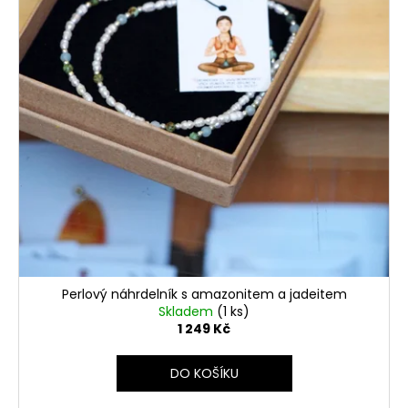
s
d
a
p
u
j
r
k
í
o
t
t
d
ů
?
u
k
t
ů
HLEDAT
D
Perlový náhrdelník s amazonitem a jadeitem
o
Skladem
(1 ks)
p
1 249 Kč
o
r
DO KOŠÍKU
u