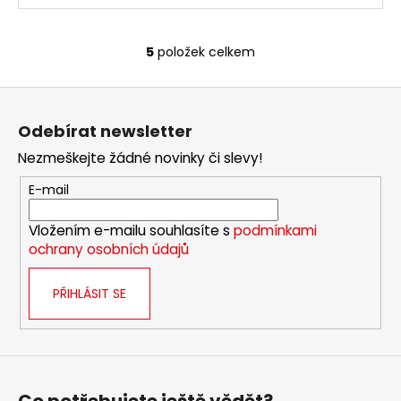
5
položek celkem
O
v
Z
l
á
á
Odebírat newsletter
d
p
a
Nezmeškejte žádné novinky či slevy!
a
c
t
E-mail
í
í
p
Vložením e-mailu souhlasíte s
podmínkami
r
ochrany osobních údajů
v
k
PŘIHLÁSIT SE
y
v
ý
p
i
s