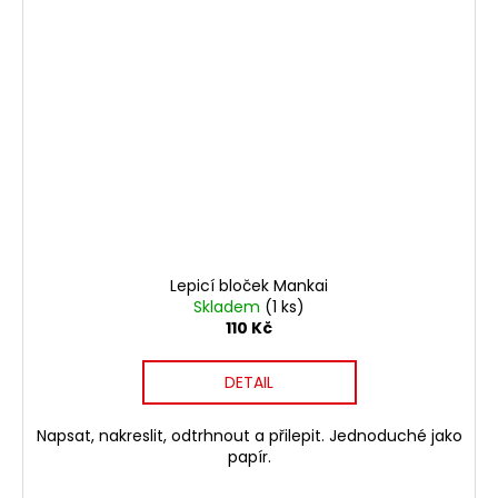
Lepicí bloček Mankai
Skladem
(1 ks)
110 Kč
DETAIL
Napsat, nakreslit, odtrhnout a přilepit. Jednoduché jako
papír.