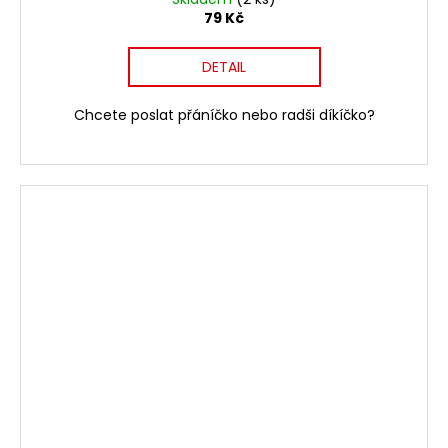
79 Kč
DETAIL
Chcete poslat přáníčko nebo radši díkíčko?