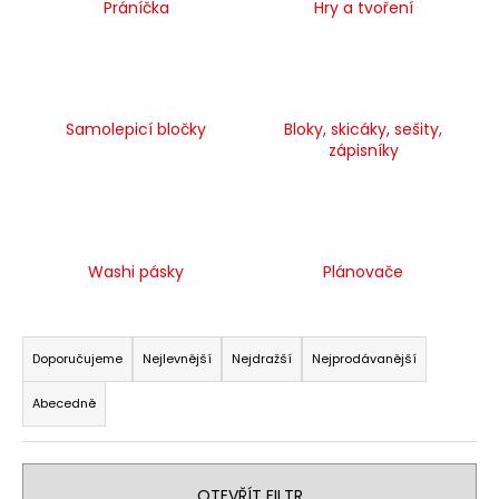
Práníčka
Hry a tvoření
a
j
í
t
Samolepicí bločky
Bloky, skicáky, sešity,
?
zápisníky
HLEDAT
Washi pásky
Plánovače
Ř
D
a
Doporučujeme
Nejlevnější
Nejdražší
Nejprodávanější
o
z
p
Abecedně
e
o
n
r
í
u
OTEVŘÍT FILTR