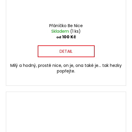
Přáníčko Be Nice
Skladem
(1 ks)
100 Kč
od
DETAIL
Milý a hodný, prostě nice, on je, ona také je... tak hezky
popřejte.