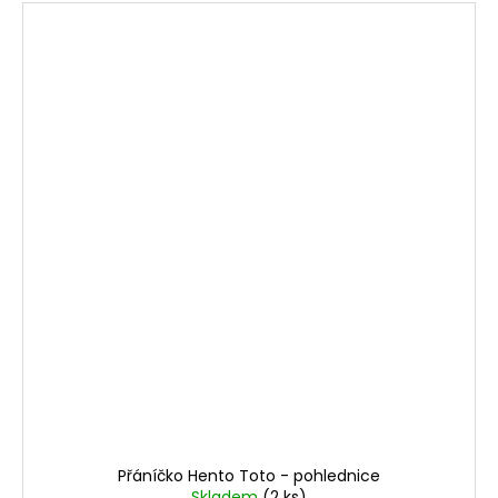
Přáníčko Hento Toto - pohlednice
Skladem
(2 ks)