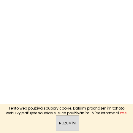
Přáníčko Mankai
Tento web používá soubory cookie. Dalším procházením tohoto
webu vyjadřujete souhlas s jejich používáním.. Více informací
zde
.
Skladem
(2 ks)
85 Kč
ROZUMÍM