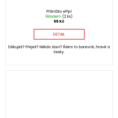
Přáníčko ePipí
Skladem
(2 ks)
55 Kč
DETAIL
Děkuješ? Přeješ? Někdo slaví? Řekni to barevně, hravě a
česky.