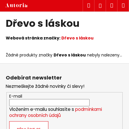
K
Přejít
Hledat
Náku
M
Přihlášen
na
o
obsah
Zpět
Zpět
košík
š
Dřevo s láskou
í
C
k
o
Webová stránka značky:
Dřevo s láskou
p
o
Žádné produkty značky
Dřevo s láskou
nebyly nalezeny...
t
Z
ř
á
e
Odebírat newsletter
p
b
Nezmeškejte žádné novinky či slevy!
a
u
t
E-mail
j
í
e
Vložením e-mailu souhlasíte s
podmínkami
t
ochrany osobních údajů
e
n