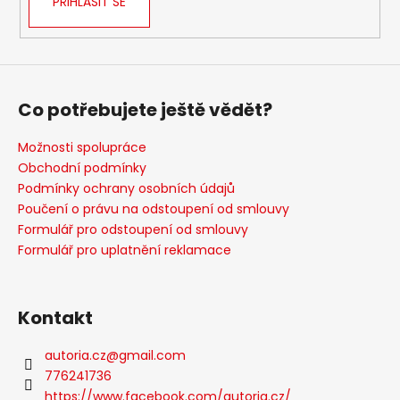
PŘIHLÁSIT SE
a
j
í
t
Co potřebujete ještě vědět?
?
Možnosti spolupráce
Obchodní podmínky
Podmínky ochrany osobních údajů
HLEDAT
Poučení o právu na odstoupení od smlouvy
Formulář pro odstoupení od smlouvy
Formulář pro uplatnění reklamace
D
o
Kontakt
p
o
autoria.cz
@
gmail.com
r
776241736
u
https://www.facebook.com/autoria.cz/