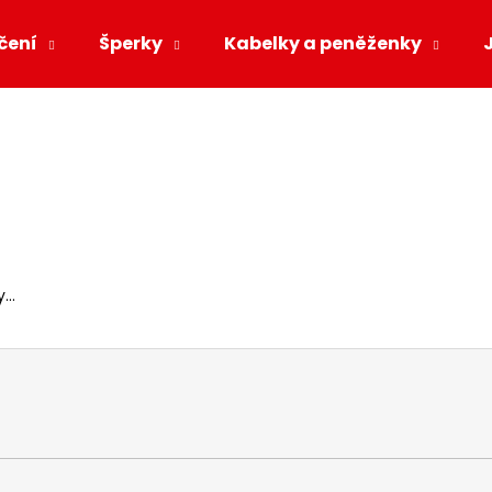
čení
Šperky
Kabelky a peněženky
Co potřebujete najít?
HLEDAT
..
Doporučujeme