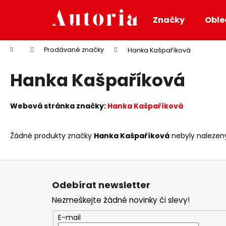
K
Přejít
na
o
Značky
Oble
obsah
Zpět
Zpět
š
do
do
í
Domů
Prodávané značky
Hanka Kašpaříková
k
obchodu
obchodu
Hanka Kašpaříková
Webová stránka značky:
Hanka Kašpaříková
Žádné produkty značky
Hanka Kašpaříková
nebyly nalezeny.
Z
á
Odebírat newsletter
p
Nezmeškejte žádné novinky či slevy!
a
t
E-mail