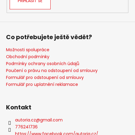
PŘIHLÁSIT SE
a
j
í
t
Co potřebujete ještě vědět?
?
Možnosti spolupráce
Obchodní podmínky
Podmínky ochrany osobních údajů
HLEDAT
Poučení o právu na odstoupení od smlouvy
Formulář pro odstoupení od smlouvy
Formulář pro uplatnění reklamace
D
o
Kontakt
p
o
autoria.cz
@
gmail.com
r
776241736
u
https://www.facebook.com/autoria.cz/