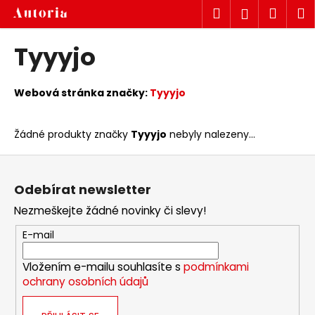
K
Přejít
Hledat
Náku
M
Přihlášen
na
o
obsah
Zpět
Zpět
košík
š
Tyyyjo
í
C
k
o
Webová stránka značky:
Tyyyjo
p
o
Žádné produkty značky
Tyyyjo
nebyly nalezeny...
t
Z
ř
á
e
Odebírat newsletter
p
b
Nezmeškejte žádné novinky či slevy!
a
u
t
E-mail
j
í
e
Vložením e-mailu souhlasíte s
podmínkami
t
ochrany osobních údajů
e
n