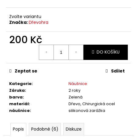
č
u
j
Zvolte variantu
e
Značka:
Dřevohra
m
e
200 Kč
Měrná
DO KOŠÍKU
cena:
Zeptat se
Sdílet
Kategorie
:
Náušnice
Záruka
:
2 roky
barva
:
Zelená
materiál
:
Dřevo, Chirurgická ocel
náušnice
:
silikonová zarážka
Popis
Podobné (6)
Diskuze