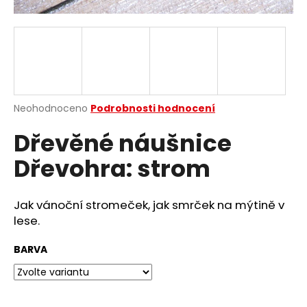
a
j
í
t
?
Průměrné
Neohodnoceno
Podrobnosti hodnocení
hodnocení
Dřevěné náušnice
produktu
je
HLEDAT
Dřevohra: strom
0,0
z
5
hvězdiček.
Jak vánoční stromeček, jak smrček na mýtině v
D
lese.
o
p
BARVA
o
r
u