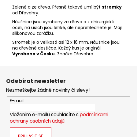
Zelené a ze dřeva. Přesně takové umí být
stromky
od Dřevohry.
Náušnice jsou vyrobeny ze dřeva a z chirurgické
oceli, na uších jsou lehké, ale nepřehlédnete je. Mají
silikonovou zarážku.
Stromek je o velikosti asi 12 x 16 mm. Náušnice jsou
na dřevěné destičce. Každý kus je originál.
Vyrobeno v Česku.
Značka Dřevohra.
Z
á
Odebírat newsletter
p
Nezmeškejte žádné novinky či slevy!
a
t
E-mail
í
Vložením e-mailu souhlasíte s
podmínkami
ochrany osobních údajů
PŘIHLÁSIT SE