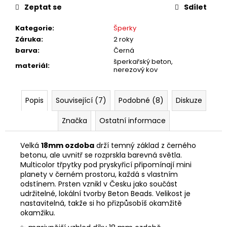
č
Zeptat se
Sdílet
u
j
Kategorie
:
Šperky
e
Záruka
:
2 roky
m
barva
:
Černá
e
šperkařský beton,
materiál
:
nerezový kov
Popis
Související (7)
Podobné (8)
Diskuze
Značka
Ostatní informace
Velká
18mm ozdoba
drží temný základ z černého
betonu, ale uvnitř se rozprskla barevná světla.
Multicolor třpytky pod pryskyřicí připomínají mini
planety v černém prostoru, každá s vlastním
odstínem. Prsten vznikl v Česku jako součást
udržitelné, lokální tvorby Beton Beads. Velikost je
nastavitelná, takže si ho přizpůsobíš okamžitě
okamžiku.