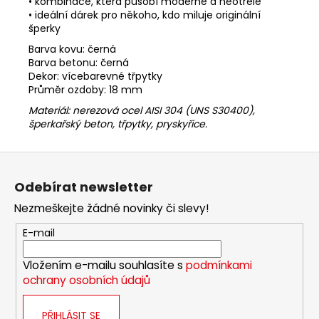
• kombinace, která působí moderně a neotřele
• ideální dárek pro někoho, kdo miluje originální
šperky
Barva kovu: černá
Barva betonu: černá
Dekor: vícebarevné třpytky
Průměr ozdoby: 18 mm
Materiál:
nerezová ocel AISI 304 (UNS S30400),
šperkařský beton, třpytky
, pryskyřice
.
Z
á
Odebírat newsletter
p
Nezmeškejte žádné novinky či slevy!
a
t
E-mail
í
Vložením e-mailu souhlasíte s
podmínkami
ochrany osobních údajů
PŘIHLÁSIT SE