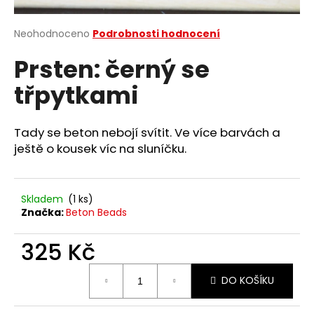
a
j
Průměrné
Neohodnoceno
Podrobnosti hodnocení
hodnocení
í
Prsten: černý se
produktu
t
je
třpytkami
?
0,0
z
5
hvězdiček.
Tady se beton nebojí svítit. Ve více barvách a
ještě o kousek víc na sluníčku.
HLEDAT
Skladem
(1 ks)
Značka:
Beton Beads
D
o
325 Kč
p
o
Měrná
DO KOŠÍKU
cena:
r
u