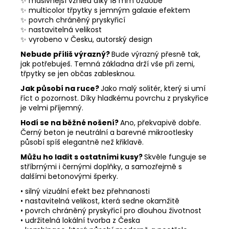
✨ masivnější vzhled díky 18 mm ozdobě
✨ multicolor třpytky s jemným galaxie efektem
✨ povrch chráněný pryskyřicí
✨ nastavitelná velikost
✨ vyrobeno v Česku, autorský design
Nebude příliš výrazný?
Bude výrazný přesně tak,
jak potřebuješ. Temná základna drží vše při zemi,
třpytky se jen občas zablesknou.
Jak působí na ruce?
Jako malý solitér, který si umí
říct o pozornost. Díky hladkému povrchu z pryskyřice
je velmi příjemný.
Hodí se na běžné nošení?
Ano, překvapivě dobře.
Černý beton je neutrální a barevné mikrootlesky
působí spíš elegantně než křiklavě.
Můžu ho ladit s ostatními kusy?
Skvěle funguje se
stříbrnými i černými doplňky, a samozřejmě s
dalšími betonovými šperky.
• silný vizuální efekt bez přehnanosti
• nastavitelná velikost, která sedne okamžitě
• povrch chráněný pryskyřicí pro dlouhou životnost
• udržitelná lokální tvorba z Česka