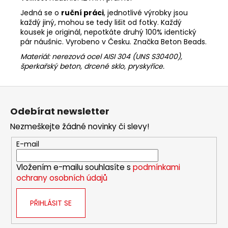
Jedná se o
ruční práci
, jednotlivé výrobky jsou
každý jiný, mohou se tedy lišit od fotky. Každý
kousek je originál, nepotkáte druhý 100% identický
pár náušnic. Vyrobeno v Česku. Značka Beton Beads.
Materiál:
nerezová ocel AISI 304 (UNS S30400),
šperkařský beton,
drcené sklo, pryskyřice
.
Z
á
Odebírat newsletter
p
Nezmeškejte žádné novinky či slevy!
a
t
E-mail
í
Vložením e-mailu souhlasíte s
podmínkami
ochrany osobních údajů
PŘIHLÁSIT SE