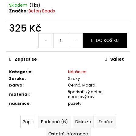
č
Skladem
(1 ks)
u
Značka:
Beton Beads
j
e
325 Kč
m
e
Měrná
DO KOŠÍKU
cena:
Zeptat se
Sdílet
Kategorie
:
Náušnice
Záruka
:
2 roky
barva
:
Černá, Modrá
šperkařský beton,
materiál
:
nerezový kov
náušnice
:
puzety
Popis
Podobné (6)
Diskuze
Značka
Ostatní informace