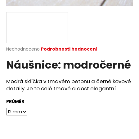
a
j
í
t
?
Průměrné
Neohodnoceno
Podrobnosti hodnocení
hodnocení
Náušnice: modročerné
produktu
je
HLEDAT
0,0
z
Modrá sklíčka v tmavém betonu a černé kovové
5
detaily. Je to celé tmavé a dost elegantní.
hvězdiček.
D
PRŮMĚR
o
p
o
r
u