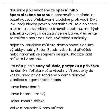
Náušnice jsou vyrobené ze
speciálního
šperkařského betonu
a nerezového zapínání na
puzetky. Jsou přelakované a odolné proti vodě. Díky
laku mají hladký povrch, nezadrhávají se o oblečení
a lesknou se. Kombinace tmavého betonu, modrých
sklíček a kovových detailů v černé barvě. Přesně tak
to můžete nosit na uších. Svátečně s odlesky.
Nejen to. Náušnice můžete zkombinovat s dalšími
výrobky značky Beton Beads, vyberte si přívěšek
nebo náramek ve stejném designu. Protože ladit
můžete i v betonu.
Pro nákup celé
sady náušnic, prstýnku a přívěšku
na černém řetízku vložte všechny tři produkty do
košíku. Sada přijde zabalená v černé dárkové
krabičce s logem Beton Beads.
Barva kovu: černá
Barva betonu: tmavý
Dekor: modrá sklíčka
Velikost náušnic: 12 mm průměr