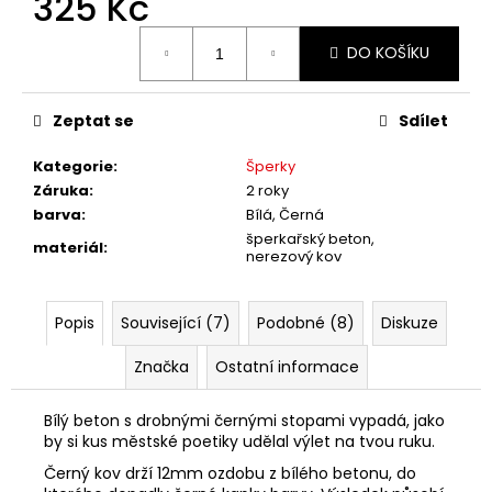
325 Kč
č
u
Měrná
j
DO KOŠÍKU
cena:
e
m
e
Zeptat se
Sdílet
Kategorie
:
Šperky
Záruka
:
2 roky
barva
:
Bílá, Černá
šperkařský beton,
materiál
:
nerezový kov
Popis
Související (7)
Podobné (8)
Diskuze
Značka
Ostatní informace
Bílý beton s drobnými černými stopami vypadá, jako
by si kus městské poetiky udělal výlet na tvou ruku.
Černý kov drží 12mm ozdobu z bílého betonu, do