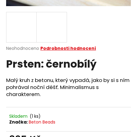
a
j
í
t
?
Průměrné
Neohodnoceno
Podrobnosti hodnocení
hodnocení
Prsten: černobílý
produktu
je
HLEDAT
0,0
z
Malý kruh z betonu, který vypadá, jako by si s ním
5
pohrával noční déšť. Minimalismus s
hvězdiček.
charakterem.
D
o
p
Skladem
(1 ks)
o
Značka:
Beton Beads
r
u