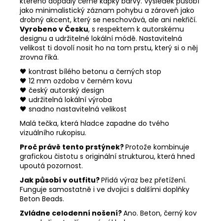
kterého dopadly černé kapky barvy. Výsledek působí
jako minimalistický záznam pohybu a zároveň jako
drobný akcent, který se neschovává, ale ani nekřičí.
Vyrobeno v Česku
, s respektem k autorskému
designu a udržitelné lokální módě. Nastavitelná
velikost ti dovolí nosit ho na tom prstu, který si o něj
zrovna říká.
🖤 kontrast bílého betonu a černých stop
🖤 12 mm ozdoba v černém kovu
🖤 český autorský design
🖤 udržitelná lokální výroba
🖤 snadno nastavitelná velikost
Malá tečka, která hladce zapadne do tvého
vizuálního rukopisu.
Proč právě tento prstýnek?
Protože kombinuje
grafickou čistotu s originální strukturou, která hned
upoutá pozornost.
Jak působí v outfitu?
Přidá výraz bez přetížení.
Funguje samostatně i ve dvojici s dalšími doplňky
Beton Beads.
Zvládne celodenní nošení?
Ano. Beton, černý kov