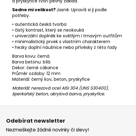
a pryskyřice tvoří pevný základ.
Sedne mi velikost?
Jasně. Upravíš si ji podle
potřeby.
• autentická česká tvorba
• čistý kontrast, který se neokouká
• univerzální doplněk ke světlým i tmavým outfitům
• minimalistický prvek s vlastním charakterem
• hezky doplní náušnice nebo přívěsky z této řady
Barva kovu: černá
Barva betonu: bílá
Dekor: černé cákance
Průměr ozdoby: 12 mm
Materiál: černý kov, beton, pryskyřice
Materiál:
nerezová ocel AISI 304 (UNS S30400),
šperkařský beton,
akrylová barva, pryskyřice
.
Z
á
Odebírat newsletter
p
Nezmeškejte žádné novinky či slevy!
a