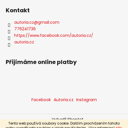
Kontakt
autoria.cz
@
gmail.com
776241736
https://www.facebook.com/autoria.cz/
autoria.cz
Přijímáme online platby
Facebook
Autoria.cz
Instagram
Vytvořil Shoptet
Tento web používá soubory cookie. Dalším procházením tohoto
Copyright 2026
Autoria Trend, s.r.o.
. Všechna práva
webu vyjadřujete souhlas s jejich používáním.. Více informací
zde
.