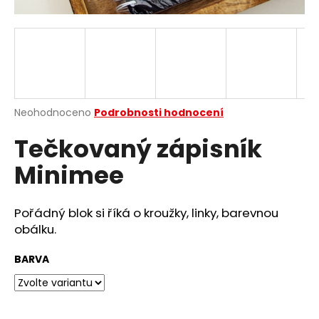
a
j
í
t
?
Průměrné
Neohodnoceno
Podrobnosti hodnocení
hodnocení
Tečkovaný zápisník
produktu
je
HLEDAT
Minimee
0,0
z
5
hvězdiček.
Pořádný blok si říká o kroužky, linky, barevnou
D
obálku.
o
p
BARVA
o
r
u