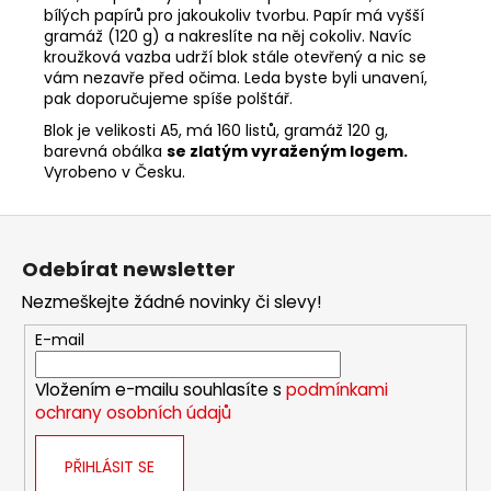
bílých papírů pro jakoukoliv tvorbu. Papír má vyšší
gramáž (120 g) a nakreslíte na něj cokoliv. Navíc
kroužková vazba udrží blok stále otevřený a nic se
vám nezavře před očima. Leda byste byli unavení,
pak doporučujeme spíše polštář.
Blok je velikosti A5, má 160 listů, gramáž 120 g,
barevná obálka
se zlatým vyraženým logem.
Vyrobeno v Česku.
Z
á
Odebírat newsletter
p
Nezmeškejte žádné novinky či slevy!
a
t
E-mail
í
Vložením e-mailu souhlasíte s
podmínkami
ochrany osobních údajů
PŘIHLÁSIT SE