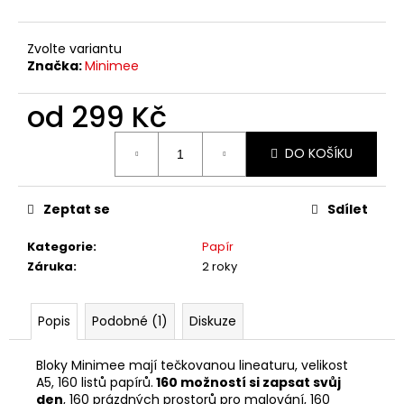
č
u
j
Zvolte variantu
e
Značka:
Minimee
m
e
od
299 Kč
Měrná
DO KOŠÍKU
cena:
Zeptat se
Sdílet
Kategorie
:
Papír
Záruka
:
2 roky
Popis
Podobné (1)
Diskuze
Bloky Minimee mají tečkovanou lineaturu, velikost
A5, 160 listů papírů.
160 možností si zapsat svůj
den
, 160 prázdných prostorů pro malování, 160