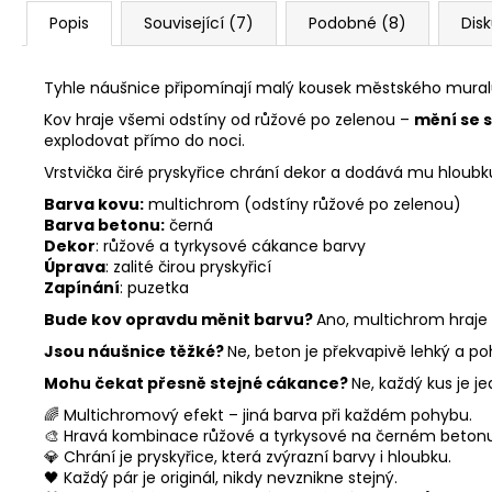
Popis
Související (7)
Podobné (8)
Dis
Tyhle náušnice připomínají malý kousek městského mura
Kov hraje všemi odstíny od růžové po zelenou –
mění se 
explodovat přímo do noci.
Vrstvička čiré pryskyřice chrání dekor a dodává mu hloubku
Barva kovu:
multichrom (odstíny růžové po zelenou)
Barva betonu:
černá
Dekor
: růžové a tyrkysové cákance barvy
Úprava
: zalité čirou pryskyřicí
Zapínání
: puzetka
Bude kov opravdu měnit barvu?
Ano, multichrom hraje 
Jsou náušnice těžké?
Ne, beton je překvapivě lehký a po
Mohu čekat přesně stejné cákance?
Ne, každý kus je j
🌈 Multichromový efekt – jiná barva při každém pohybu.
🎨 Hravá kombinace růžové a tyrkysové na černém betonu
💎 Chrání je pryskyřice, která zvýrazní barvy i hloubku.
🖤 Každý pár je originál, nikdy nevznikne stejný.