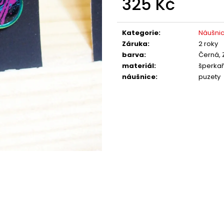
325 Kč
Měrná
cena:
Kategorie
:
Náušni
Záruka
:
2 roky
barva
:
Černá, 
materiál
:
šperkař
náušnice
:
puzety