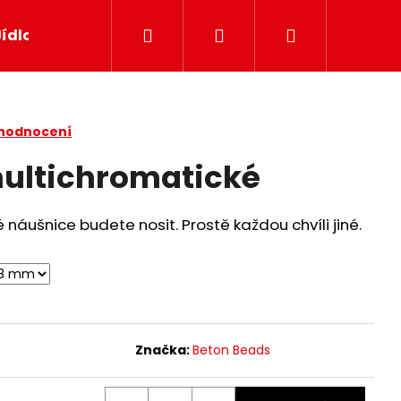
Hledat
Přihlášení
Nákupní
Jídlo
Papír
Svíčky
Dekor
Dárkov
košík
 hodnocení
ultichromatické
 náušnice budete nosit. Prostě každou chvíli jiné.
Značka:
Beton Beads