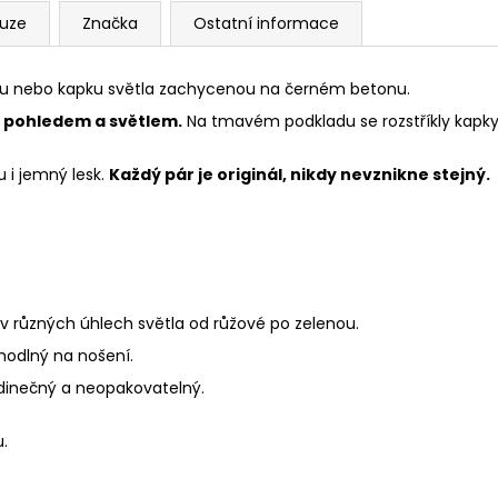
kuze
Značka
Ostatní informace
lu nebo kapku světla zachycenou na černém betonu.
s pohledem a světlem.
Na tmavém podkladu se rozstříkly kapky 
 i jemný lesk.
Každý pár je originál, nikdy nevznikne stejný.
v různých úhlech světla od růžové po zelenou.
hodlný na nošení.
edinečný a neopakovatelný.
.