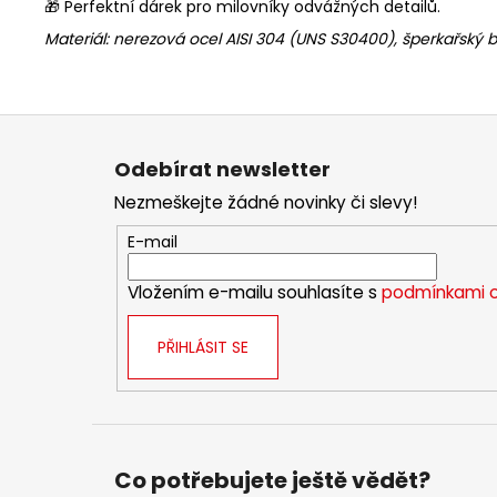
🎁 Perfektní dárek pro milovníky odvážných detailů.
Materiál:
nerezová ocel AISI 304 (UNS S30400), šperkařský b
Z
á
Odebírat newsletter
p
Nezmeškejte žádné novinky či slevy!
a
t
E-mail
í
Vložením e-mailu souhlasíte s
podmínkami o
PŘIHLÁSIT SE
Co potřebujete ještě vědět?