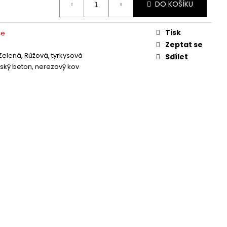
DO KOŠÍKU
Tisk
ce
Zeptat se
Zelená, Růžová, tyrkysová
Sdílet
ský beton, nerezový kov