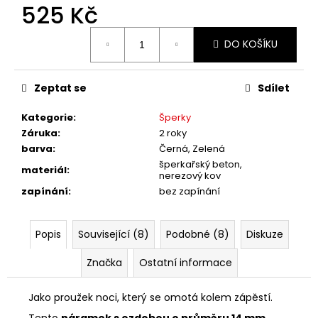
č
525 Kč
u
j
Měrná
DO KOŠÍKU
cena:
e
m
e
Zeptat se
Sdílet
Kategorie
:
Šperky
Záruka
:
2 roky
barva
:
Černá, Zelená
šperkařský beton,
materiál
:
nerezový kov
zapínání
:
bez zapínání
Popis
Související (8)
Podobné (8)
Diskuze
Značka
Ostatní informace
Jako proužek noci, který se omotá kolem zápěstí.
Tento
náramek s ozdobou o průměru 14 mm