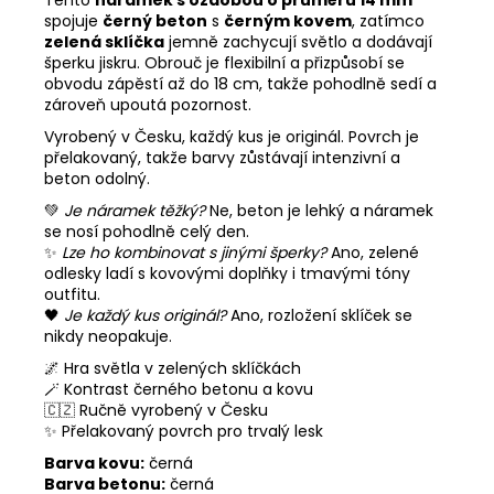
spojuje
černý beton
s
černým kovem
, zatímco
zelená sklíčka
jemně zachycují světlo a dodávají
šperku jiskru. Obrouč je flexibilní a přizpůsobí se
obvodu zápěstí až do 18 cm, takže pohodlně sedí a
zároveň upoutá pozornost.
Vyrobený v Česku, každý kus je originál. Povrch je
přelakovaný, takže barvy zůstávají intenzivní a
beton odolný.
💚
Je náramek těžký?
Ne, beton je lehký a náramek
se nosí pohodlně celý den.
✨
Lze ho kombinovat s jinými šperky?
Ano, zelené
odlesky ladí s kovovými doplňky i tmavými tóny
outfitu.
🖤
Je každý kus originál?
Ano, rozložení sklíček se
nikdy neopakuje.
🌌 Hra světla v zelených sklíčkách
🪄 Kontrast černého betonu a kovu
🇨🇿 Ručně vyrobený v Česku
✨ Přelakovaný povrch pro trvalý lesk
Barva kovu:
černá
Barva betonu:
černá