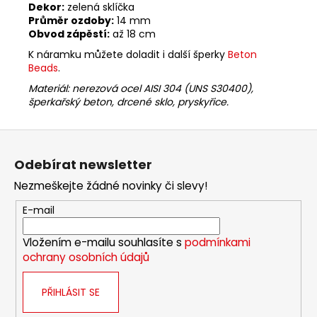
Dekor:
zelená sklíčka
Průměr ozdoby:
14 mm
Obvod zápěstí:
až 18 cm
K náramku můžete doladit i další šperky
Beton
Beads
.
Materiál:
nerezová ocel AISI 304 (UNS S30400),
šperkařský beton, drcené sklo
, pryskyřice
.
Z
á
Odebírat newsletter
p
Nezmeškejte žádné novinky či slevy!
a
t
E-mail
í
Vložením e-mailu souhlasíte s
podmínkami
ochrany osobních údajů
PŘIHLÁSIT SE