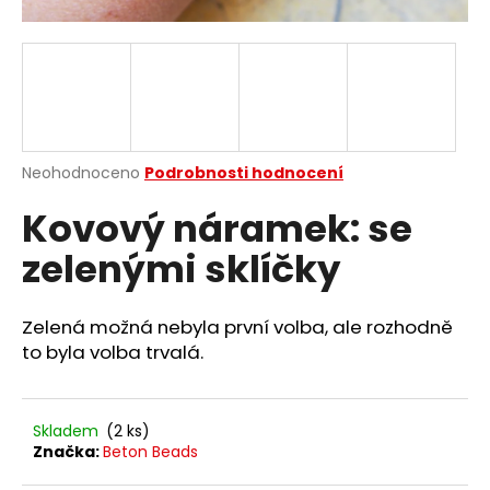
a
j
í
t
?
Průměrné
Neohodnoceno
Podrobnosti hodnocení
hodnocení
Kovový náramek: se
produktu
je
HLEDAT
zelenými sklíčky
0,0
z
5
hvězdiček.
Zelená možná nebyla první volba, ale rozhodně
D
to byla volba trvalá.
o
p
o
Skladem
(2 ks)
r
Značka:
Beton Beads
u