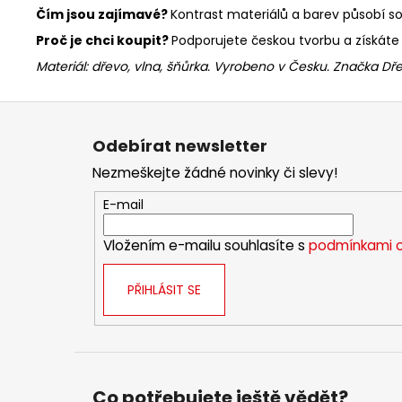
Čím jsou zajímavé?
Kontrast materiálů a barev působí so
Proč je chci koupit?
Podporujete českou tvorbu a získáte
Materiál: dřevo, vlna, šňůrka. Vyrobeno v Česku. Značka Dř
Z
á
Odebírat newsletter
p
Nezmeškejte žádné novinky či slevy!
a
t
E-mail
í
Vložením e-mailu souhlasíte s
podmínkami o
PŘIHLÁSIT SE
Co potřebujete ještě vědět?