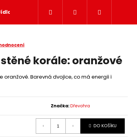
Hledat
Přihlášení
Nákupní
Jídlo
Papír
Svíčky
Dekor
Dárkov
košík
 hodnocení
lstěné korále: oranžové
e oranžové. Barevná dvojice, co má energii i
Značka:
Dřevohra
DO KOŠÍKU