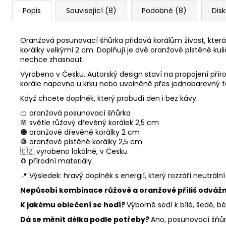
Popis
Související (8)
Podobné (8)
Dis
Oranžová posunovací šňůrka přidává korálům živost, která
korálky velkými 2 cm. Doplňují je dvě oranžové plstěné kuli
nechce zhasnout.
Vyrobeno v Česku. Autorský design staví na propojení přír
korále napevno u krku nebo uvolněně přes jednobarevný to
Když chcete doplněk, který probudí den i bez kávy.
🍊 oranžová posunovací šňůrka
🌸 světle růžový dřevěný korálek 2,5 cm
🟠 oranžové dřevěné korálky 2 cm
🧶 oranžové plstěné korálky 2,5 cm
🇨🇿 vyrobeno lokálně, v Česku
♻️ přírodní materiály
📍 Výsledek: hravý doplněk s energií, který rozzáří neutrální 
Nepůsobí kombinace růžové a oranžové příliš odváž
K jakému oblečení se hodí?
Výborně sedí k bílé, šedé, 
Dá se měnit délka podle potřeby?
Ano, posunovací šňůrka