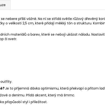
kuze
 se nebere příliš vážně. Na ní se střídá světle růžový dřevěný
čky o velikosti 2,5 cm, které přidají měkký tón a strukturu. Kombi
odních materiálů a barev, které se nebojí ukázat náladu. Nastav
p či svetr.
outfity.
ně?
Je to příjemná dávka optimismu, která překvapí a přitom ladí
béžové a denimu. Přidá akcent, který má šmrnc.
 přizpůsobí styl i příležitost.