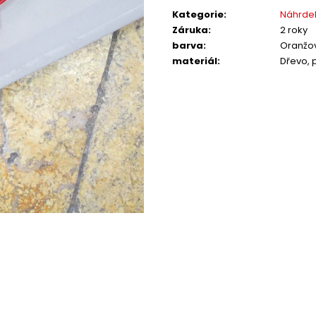
cena:
Kategorie
:
Náhrdel
Záruka
:
2 roky
barva
:
Oranžo
materiál
:
Dřevo, 