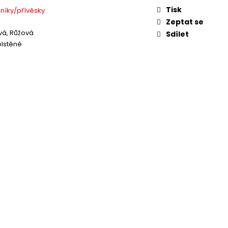
Tisk
níky/přívěsky
Zeptat se
vá, Růžová
Sdílet
plstěné