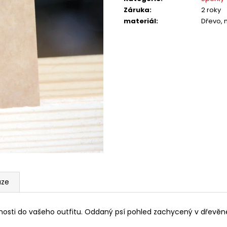
Záruka
:
2 roky
materiál
:
Dřevo,
uze
nosti do vašeho outfitu.
Oddaný psí pohled zachycený v dřevěném 