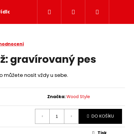
Hledat
Přihlášení
Nákupní
Jídlo
Papír
Svíčky
Dekor
Dárkov
košík
 hodnocení
ž: gravírovaný pes
o můžete nosit vždy u sebe.
Značka:
Wood Style
DO KOŠÍKU
Tisk