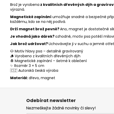
Brož je vyrobena
z kvalitních dřevěných dýh a gravíro
výrazná.
Magnetické zapínání
umožňuje snadné a bezpečné připnu
každému, kdo se na něj podívá.
Drží magnet brož pevně?
Ano, magnet je dostatečně silný
Je vhodná jako dárek?
ozhodně, motiv psa potěší milovní
Jak brož udržovat?
Uchovávejte ji v suchu a jemně otř
🐶 Motiv hlavy psa – detailně gravírovaný
🪵 Vyrobeno z kvalitních dřevěných dýh
🧲 Magnetické zapínání – šetrné k oblečení
✨ Rozměr 3 × 5 cm
🇨🇿 Autorská česká výroba
Materiál:
dřevo, magnet
Z
á
Odebírat newsletter
p
Nezmeškejte žádné novinky či slevy!
a