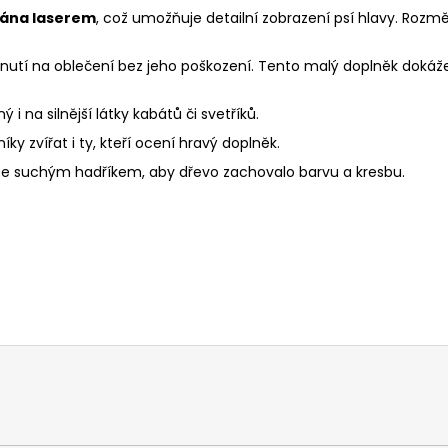
vána laserem
, což umožňuje detailní zobrazení psí hlavy. Rozměr
tí na oblečení bez jeho poškození. Tento malý doplněk dokáže 
 i na silnější látky kabátů či svetříků.
ky zvířat i ty, kteří ocení hravý doplněk.
ete suchým hadříkem, aby dřevo zachovalo barvu a kresbu.