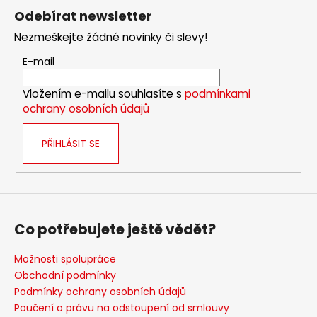
á
Odebírat newsletter
p
Nezmeškejte žádné novinky či slevy!
a
t
E-mail
í
Vložením e-mailu souhlasíte s
podmínkami
ochrany osobních údajů
PŘIHLÁSIT SE
Co potřebujete ještě vědět?
Možnosti spolupráce
Obchodní podmínky
Podmínky ochrany osobních údajů
Poučení o právu na odstoupení od smlouvy