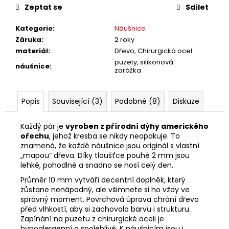
č
Zeptat se
Sdílet
u
j
Kategorie
:
Náušnice
e
Záruka
:
2 roky
m
materiál
:
Dřevo, Chirurgická ocel
e
puzety, silikonová
náušnice
:
zarážka
Popis
Související (3)
Podobné (8)
Diskuze
Každý pár je
vyroben z přírodní dýhy amerického
ořechu
, jehož kresba se nikdy neopakuje. To
znamená, že každé náušnice jsou originál s vlastní
„mapou“ dřeva. Díky tloušťce pouhé 2 mm jsou
lehké, pohodlné a snadno se nosí celý den.
Průměr 10 mm vytváří decentní doplněk, který
zůstane nenápadný, ale všimnete si ho vždy ve
správný moment. Povrchová úprava chrání dřevo
před vlhkostí, aby si zachovalo barvu i strukturu.
Zapínání na puzetu z chirurgické oceli je
hypoalergenní a spolehlivé. K náušnicím jsou i