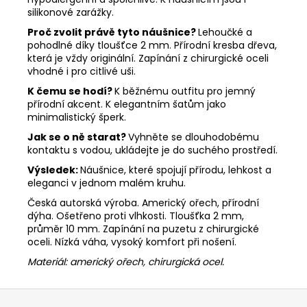
silikonové zarážky.
Proč zvolit právě tyto náušnice?
Lehoučké a
pohodlné díky tloušťce 2 mm. Přírodní kresba dřeva,
která je vždy originální. Zapínání z chirurgické oceli
vhodné i pro citlivé uši.
K čemu se hodí?
K běžnému outfitu pro jemný
přírodní akcent. K elegantním šatům jako
minimalistický šperk.
Jak se o ně starat?
Vyhněte se dlouhodobému
kontaktu s vodou, ukládejte je do suchého prostředí.
Výsledek:
Náušnice, které spojují přírodu, lehkost a
eleganci v jednom malém kruhu.
Česká autorská výroba. Americký ořech, přírodní
dýha. Ošetřeno proti vlhkosti. Tloušťka 2 mm,
průměr 10 mm. Zapínání na puzetu z chirurgické
oceli. Nízká váha, vysoký komfort při nošení.
Materiál: americký ořech, chirurgická ocel.
Z