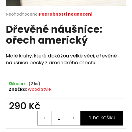
a
j
Průměrné
Neohodnoceno
Podrobnosti hodnocení
hodnocení
í
Dřevěné náušnice:
produktu
t
je
ořech americký
?
0,0
z
5
hvězdiček.
Malé kruhy, které dokážou velké věci, dřevěné
náušnice pecky z amerického ořechu.
HLEDAT
Skladem
(2 ks)
Značka:
Wood Style
D
o
290 Kč
p
o
Měrná
DO KOŠÍKU
cena:
r
u