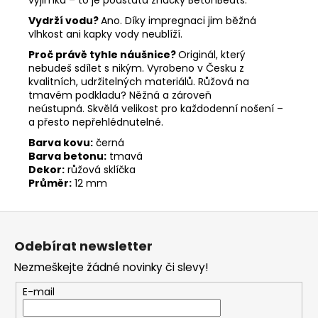
Vydrží
vodu?
Ano.
Díky
impregnaci
jim
běžná
vlhkost
ani
kapky
vody
neublíží.
Proč
právě
tyhle
náušnice?
Originál,
který
nebudeš
sdílet
s
nikým.
Vyrobeno
v
Česku
z
kvalitních,
udržitelných
materiálů.
Růžová
na
tmavém
podkladu?
Něžná
a
zároveň
neústupná.
Skvělá
velikost
pro
každodenní
nošení –
a
přesto
nepřehlédnutelné.
Barva
kovu:
černá
Barva
betonu:
tmavá
Dekor:
růžová
sklíčka
Průměr:
12
mm
Z
á
Odebírat newsletter
p
Nezmeškejte žádné novinky či slevy!
a
t
E-mail
í