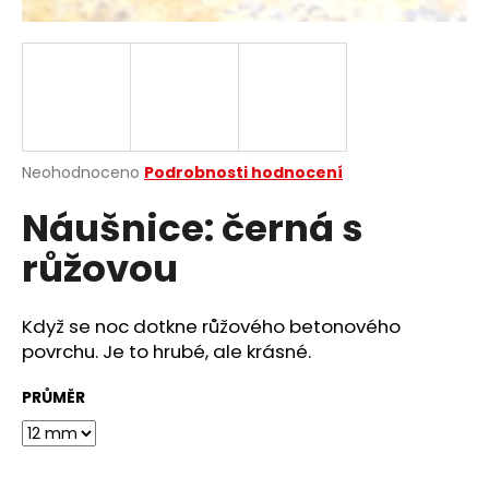
a
j
í
t
?
Průměrné
Neohodnoceno
Podrobnosti hodnocení
hodnocení
Náušnice: černá s
produktu
je
HLEDAT
růžovou
0,0
z
5
hvězdiček.
Když
se
noc
dotkne
růžového betonového
D
povrchu. Je to hrubé, ale krásné.
o
p
PRŮMĚR
o
r
u