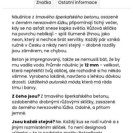
Značka
Ostatní informace
Náušnice
z
tmavého
šperkařského
betonu
,
osazené
v
černém
nerezovém
lůžku
,
připomínají
tichý
večer,
kdy
se
na
asfalt
snese
kapka
světla.
Růžová
sklíčka
na
povrchu
neblikají –
spíš
tlumeně
žhnou,
jako
neon,
který
si
nechce
brát
servítky.
Každý
pár
vzniká
ručně
v
Česku
a
nikdy
není
stejný –
drobné
rozdíly
jsou
záměrem,
ne
chybou.
Beton
je
impregnovaný,
takže
se
nemusíš
bát,
že
by
mu
vadila
voda.
Průměr
náušnic
je
12
mm
–
velikost,
která
nepřekřičí
tvůj
obličej,
ale
rozhodně
si
ho
někdo
všimne.
Vyrobeno
lokálně,
navrženo
s
lehkou
dávkou
drzosti.
Udržitelná
autorská
móda
,
která
má
ráda
tmu
i
barvy.
Z
čeho
jsou?
Z
tmavého
šperkařského
betonu,
ozdobeného
drobnými
růžovými
sklíčky,
zasazené
do
černého
nerezového
lůžka.
Odolné,
a
přitom
jemné.
Jsou
každé
stejné?
Ne.
Každý
kus
se
rodí
ručně
a
s
jiným
rozmístěním
sklíček.
To
není
designová
výjimka –
to
je
podstata
značky
BetonBeats.