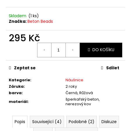
č
u
j
Skladem
(1 ks)
e
Značka:
Beton Beads
m
e
295 Kč
Měrná
DO KOŠÍKU
cena:
Zeptat se
Sdílet
Kategorie
:
Náušnice
Záruka
:
2 roky
barva
:
Černá, Růžová
šperkařský beton,
materiál
:
nerezový kov
Popis
Související (4)
Podobné (2)
Diskuze