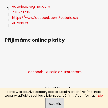
autoria.cz
@
gmail.com
776241736
https://www.facebook.com/autoria.cz/
autoria.cz
Přijímáme online platby
Facebook
Autoria.cz
Instagram
Vytvořil Shoptet
Tento web používá soubory cookie. Dalším procházením tohoto
Copyright 2026
Autoria Trend, s.r.o.
. Všechna práva
webu vyjadřujete souhlas s jejich používáním.. Více informací
zde
.
vyhrazena.
ROZUMÍM