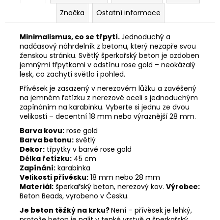
Značka
Ostatní informace
Minimalismus, co se třpytí.
Jednoduchý a
nadčasový náhrdelník z betonu, který nezapře svou
ženskou stránku. Světlý šperkařský beton je ozdoben
jemnými třpytkami v odstínu rose gold – neokázalý
lesk, co zachytí světlo i pohled.
Přívěsek je zasazený v nerezovém lůžku a zavěšený
na jemném řetízku z nerezové oceli s jednoduchým
zapínáním na karabinku. Vyberte si jednu ze dvou
velikostí – decentní 18 mm nebo výraznější 28 mm.
Barva kovu:
rose gold
Barva betonu:
světlý
Dekor:
třpytky v barvě rose gold
Délka řetízku:
45 cm
Zapínání:
karabinka
Velikosti přívěsku:
18 mm nebo 28 mm
Materiál:
šperkařský beton, nerezový kov.
Výrobce:
Beton Beads, vyrobeno v Česku.
Je beton těžký na krku?
Není – přívěsek je lehký,
protože beton je nalit v tenké vrstvě a šperkařský