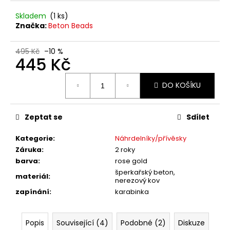
č
u
Skladem
(1 ks)
j
Značka:
Beton Beads
e
m
495 Kč
–10 %
e
445 Kč
Měrná
DO KOŠÍKU
cena:
Zeptat se
Sdílet
Kategorie
:
Náhrdelníky/přívěsky
Záruka
:
2 roky
barva
:
rose gold
šperkařský beton,
materiál
:
nerezový kov
zapínání
:
karabinka
Popis
Související (4)
Podobné (2)
Diskuze