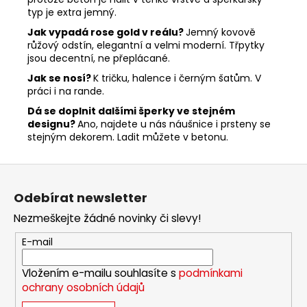
typ je extra jemný.
Jak vypadá rose gold v reálu?
Jemný kovově
růžový odstín, elegantní a velmi moderní. Třpytky
jsou decentní, ne přeplácané.
Jak se nosí?
K tričku, halence i černým šatům. V
práci i na rande.
Dá se doplnit dalšími šperky ve stejném
designu?
Ano, najdete u nás náušnice i prsteny se
stejným dekorem. Ladit můžete v betonu.
Z
á
Odebírat newsletter
p
Nezmeškejte žádné novinky či slevy!
a
t
E-mail
í
Vložením e-mailu souhlasíte s
podmínkami
ochrany osobních údajů