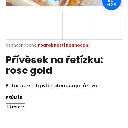
KČ
–10 %
a
j
í
t
?
Průměrné
Neohodnoceno
Podrobnosti hodnocení
hodnocení
Přívěsek na řetízku:
produktu
je
HLEDAT
rose gold
0,0
z
5
hvězdiček.
Beton, co se třpytí zlatem, co je růžové.
D
o
PRŮMĚR
p
o
r
u