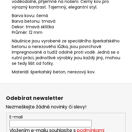
voděodolné, příjemné na nošení. Černý kov pro
výrazný kontrast. Tajemný, elegantní styl.
Barva kovu: černá
Barva betonu: tmavá
Dekor: tmavá sklíčka
Průměr: 12 mm
Náušnice jsou vyrobené ze speciálního šperkařského
betonu a nerezového lůžka, jsou povrchově
impregnované a tudíž odolné proti vodě.
Jedná se o
ruční práci, jednotlivé výrobky jsou každý jiný, mohou
se tedy lišit od fotky.
Materiál: šperkařský beton, nerezový kov.
Z
á
Odebírat newsletter
p
Nezmeškejte žádné novinky či slevy!
a
t
E-mail
í
Vložením e-mailu souhlasíte s
podmínkami