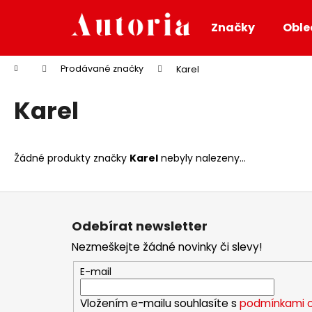
K
Přejít
na
o
Značky
Oble
obsah
Zpět
Zpět
š
do
do
í
Domů
Prodávané značky
Karel
k
obchodu
obchodu
Karel
Žádné produkty značky
Karel
nebyly nalezeny...
Z
á
Odebírat newsletter
p
Nezmeškejte žádné novinky či slevy!
a
t
E-mail
í
Vložením e-mailu souhlasíte s
podmínkami o