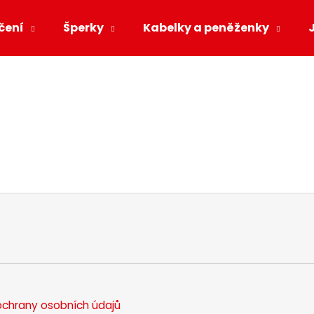
čení
Šperky
Kabelky a peněženky
Co potřebujete najít?
HLEDAT
Doporučujeme
chrany osobních údajů