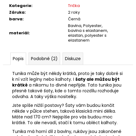
č
Kategorie
:
Trička
u
Záruka
:
2 roky
j
barva
:
Černá
e
Bavlna, Polyester,
m
bavlna s elastanem,
materiál
:
e
elastan, polyester s
elastanem
Popis
Podobné (2)
Diskuze
Tunika může být někdy krátká, proto je taky dobré si
k ní vzít legíny nebo kalhoty. I
šaty ale můžou být
krátké
a nikomu to divné nepřijde. Tato tunika jsou
přesně takové šaty, kde o tomto rozdílu rozhoduje
odvaha. A taky výška nositelky.
Jste spíše nižší postavy? Šaty vám budou končit
někde v půlce stehen, taková klasická mini délka.
Máte nad 170 cm? Nejspíše pro vás budou moc
krátké. To ale nevadí, stačí k tomu obléct kalhoty.
Tunika má horní díl z bavlny, rukávy jsou zakončené