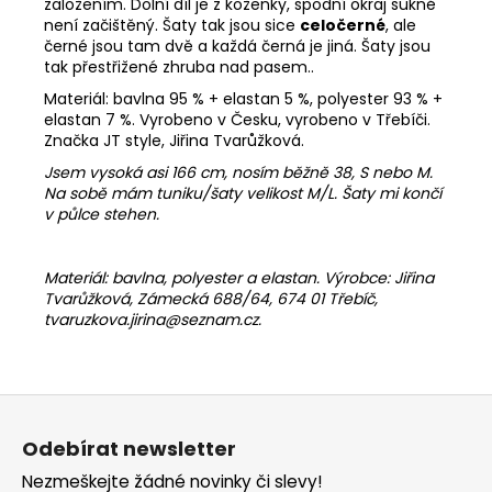
založením. Dolní díl je z koženky, spodní okraj sukně
není začištěný. Šaty tak jsou sice
celočerné
, ale
černé jsou tam dvě a každá černá je jiná. Šaty jsou
tak přestřižené zhruba nad pasem..
Materiál: bavlna 95 % + elastan 5 %, polyester 93 % +
elastan 7 %. Vyrobeno v Česku, vyrobeno v Třebíči.
Značka JT style, Jiřina Tvarůžková.
Jsem vysoká asi 166 cm, nosím běžně 38, S nebo M.
Na sobě mám tuniku/šaty velikost M/L. Šaty mi končí
v půlce stehen.
Materiál: bavlna, polyester a elastan. Výrobce: Jiřina
Tvarůžková, Zámecká 688/64, 674 01 Třebíč,
tvaruzkova.jirina@seznam.cz.
Z
á
Odebírat newsletter
p
Nezmeškejte žádné novinky či slevy!