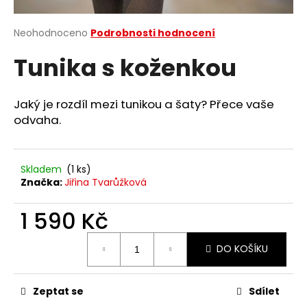
a
j
Průměrné
Neohodnoceno
Podrobnosti hodnocení
hodnocení
í
Tunika s koženkou
produktu
t
je
?
0,0
z
Jaký je rozdíl mezi tunikou a šaty? Přece vaše
5
odvaha.
hvězdiček.
HLEDAT
Skladem
(1 ks)
Značka:
Jiřina Tvarůžková
1 590 Kč
D
o
Měrná
p
DO KOŠÍKU
cena:
o
r
Zeptat se
Sdílet
u