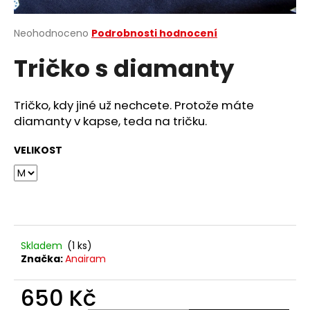
a
j
Průměrné
Neohodnoceno
Podrobnosti hodnocení
hodnocení
í
Tričko s diamanty
produktu
t
je
?
0,0
z
Tričko, kdy jiné už nechcete. Protože máte
5
diamanty v kapse, teda na tričku.
hvězdiček.
VELIKOST
HLEDAT
D
o
Skladem
(1 ks)
p
Značka:
Anairam
o
r
650 Kč
u