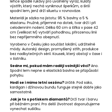
lehce spadlé rukávy pro uvolněný výraz, kulatý
výstřih, který nechá vyniknout šperkům, a širší
spodní lem, jenž drží siluetu v rovnováze.
Materiál je sázka na jistotu: 95 % bavlny a 5 %
elastanu. Pružné, příjemné na dotek, tvar drží i při
celodenním nošení. Délka 60 cm a šířka v pase 42
cm (velikost M) vytváří pohodlnou, přirozenou linii
bez nepříjemného obepnutí.
Vyrobeno v Česku jako součást lokální, udržitelné
módy. Autorský design, promyšlený střih, produkce
bez nadbytečných sérií. Kousek, který obstojí v čase i
v šatníku.
Sedne mi, pokud mám raději volnější věci?
Ano.
Spodní lem nepne a elastická bavlna se přizpůsobí
pohybu.
Hodí se i mimo letní sezónu?
Určitě. Pod sako,
kardigan i džínovou bundu funguje stejně dobře jako
samostatně.
Jak je to s potiskem diamantů?
Drží tvar i barvu
při běžném praní. Pro delší životnost doporučujeme
vynechat sušičku.