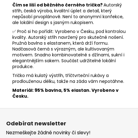
Čím se liší od běžného černého trička?
Autorský
střih, česká výroba, kvalitní úplet a detail, který
nepůsobí prvoplánově. Není to anonymní konfekce,
ale lokální design s jasným rukopisem.
✅ Proč si ho pořídit: Vyrobeno v Česku, pod kontrolou
kvality. Autorský střih navržený pro skutečné nošení.
Pružná bavlna s elastanem, která drží formu.
Nadčasová černá s výrazným, ale kultivovaným
motivem. Snadno kombinovatelné s džínami, sukní i
elegantnějším sakem. Součást udržitelné lokální
produkce.
Tričko má kulatý výstřih, tříčtvrteční rukávy a
prodlouženou délku, takže na záda vám nepotáhne.
Materiál: 95% bavlna, 5% elastan. Vyrobeno v
Česku.
Z
á
Odebírat newsletter
p
Nezmeškejte žádné novinky či slevy!
a