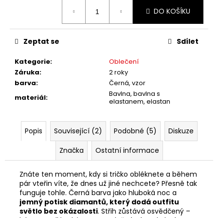
č
Měrná
u
DO KOŠÍKU
cena:
j
e
Zeptat se
Sdílet
m
e
Kategorie
:
Oblečení
Záruka
:
2 roky
barva
:
Černá, vzor
Bavlna, bavlna s
materiál
:
elastanem, elastan
Popis
Související (2)
Podobné (5)
Diskuze
Značka
Ostatní informace
Znáte ten moment, kdy si tričko obléknete a během
pár vteřin víte, že dnes už jiné nechcete? Přesně tak
funguje tohle. Černá barva jako hluboká noc a
jemný potisk diamantů, který dodá outfitu
světlo bez okázalosti
. Střih zůstává osvědčený –