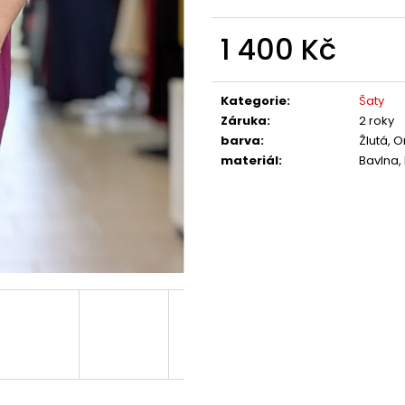
1 400 Kč
Měrná
cena:
Kategorie
:
Šaty
Záruka
:
2 roky
barva
:
Žlutá, 
materiál
:
Bavlna,