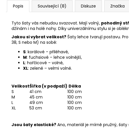
Popis
Související (8)
Diskuze
Značka
Tyto šaty vás nebudou svazovat. Mají volný,
pohodlný stř
džínám i na holé nohy. Díky univerzálnímu stylu si je obl
Jakou si vybrat velikost?
Šaty lehce tvarují postavu. Pro
38, S nebo M) na sobě:
S
: korálové – přiléhavé,
M
: fuchsiové – lehce volnější,
L
: hořčicové – volné,
XL
: zelené – velmi volné.
Velikost
Šířka (v podpaží)
Délka
S
41 cm
100 cm
M
45 cm
100 cm
L
49 cm
100 cm
XL
53 cm
100 cm
Jsou šaty elastické?
Ano, materiál je mírně pružný, šaty 