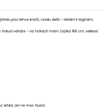
předu jsou lehce kratší, vzadu delší – ideální k legínám,
enší. Pokud váháte - na fotkách mám (výška 166 cm, velikost
oc lehká, ani ne moc tlustá.