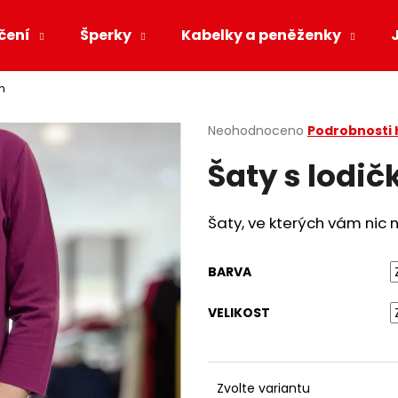
čení
Šperky
Kabelky a peněženky
m
Co potřebujete najít?
Průměrné
Neohodnoceno
Podrobnosti
hodnocení
Šaty s lodi
produktu
HLEDAT
je
0,0
z
Šaty, ve kterých vám nic 
5
Doporučujeme
hvězdiček.
BARVA
VELIKOST
Zvolte variantu