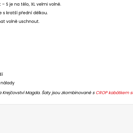
 – S je na tělo, XL velmi volné.
e s kratší přední délkou.
at volně uschnout.
ší
 nálady
a Krejčovství Magda. Šaty jsou zkombinované s
CROP kabátkem st