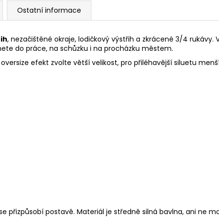
Ostatní informace
ih
, nezačištěné okraje, lodičkový výstřih a zkrácené 3/4 rukávy. V
éknete do práce, na schůzku i na procházku městem.
 oversize efekt zvolte větší velikost, pro přiléhavější siluetu m
se přizpůsobí postavě. Materiál je středně silná bavlna, ani ne m