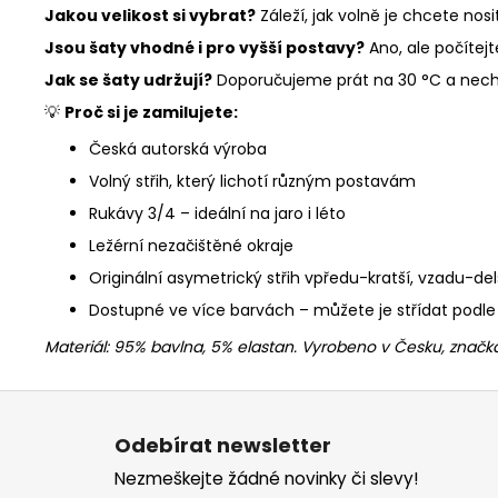
Jakou velikost si vybrat?
Záleží, jak volně je chcete nosit
Jsou šaty vhodné i pro vyšší postavy?
Ano, ale počítejt
Jak se šaty udržují?
Doporučujeme prát na 30 °C a nech
💡
Proč si je zamilujete:
Česká autorská výroba
Volný střih, který lichotí různým postavám
Rukávy 3/4 – ideální na jaro i léto
Ležérní nezačištěné okraje
Originální asymetrický střih vpředu-kratší, vzadu-del
Dostupné ve více barvách – můžete je střídat podle
Materiál: 95% bavlna, 5% elastan. Vyrobeno v Česku, značk
Z
á
Odebírat newsletter
p
Nezmeškejte žádné novinky či slevy!
a