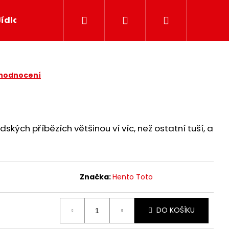
Hledat
Přihlášení
Nákupní
Jídlo
Papír
Svíčky
Dekor
Dárkov
košík
 hodnocení
lidských příbězích většinou ví víc, než ostatní tuší, a
Značka:
Hento Toto
DO KOŠÍKU