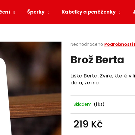
čení
Šperky
Kabelky a peněženky
Co potřebujete najít?
Průměrné
Neohodnoceno
Podrobnosti
hodnocení
Brož Berta
produktu
HLEDAT
je
0,0
z
Liška Berta. Zvíře, které v 
5
Doporučujeme
dělá, že nic.
hvězdiček.
Skladem
(1 ks)
219 Kč
Měrná