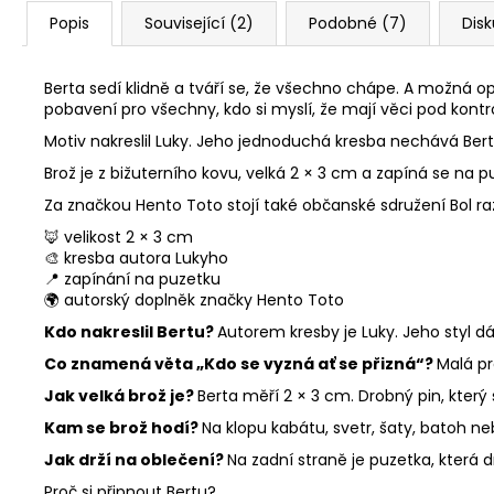
Popis
Související (2)
Podobné (7)
Dis
Berta sedí klidně a tváří se, že všechno chápe. A možná o
pobavení pro všechny, kdo si myslí, že mají věci pod kontr
Motiv nakreslil Luky. Jeho jednoduchá kresba nechává Bert
Brož je z bižuterního kovu, velká 2 × 3 cm a zapíná se na 
Za značkou Hento Toto stojí také občanské sdružení Bol r
🦊 velikost 2 × 3 cm
🎨 kresba autora Lukyho
📍 zapínání na puzetku
🌍 autorský doplněk značky Hento Toto
Kdo nakreslil Bertu?
Autorem kresby je Luky. Jeho styl d
Co znamená věta „Kdo se vyzná ať se přizná“?
Malá pr
Jak velká brož je?
Berta měří 2 × 3 cm. Drobný pin, který
Kam se brož hodí?
Na klopu kabátu, svetr, šaty, batoh n
Jak drží na oblečení?
Na zadní straně je puzetka, která
Proč si připnout Bertu?