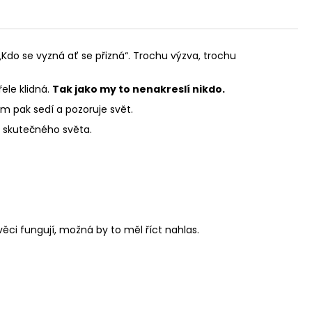
Kdo se vyzná ať se přizná“. Trochu výzva, trochu
ele klidná.
Tak jako my to nenakreslí nikdo.
am pak sedí a pozoruje svět.
o skutečného světa.
ěci fungují, možná by to měl říct nahlas.