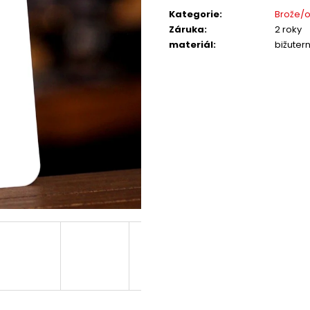
cena:
Kategorie
:
Brože/
Záruka
:
2 roky
materiál
:
bižutern