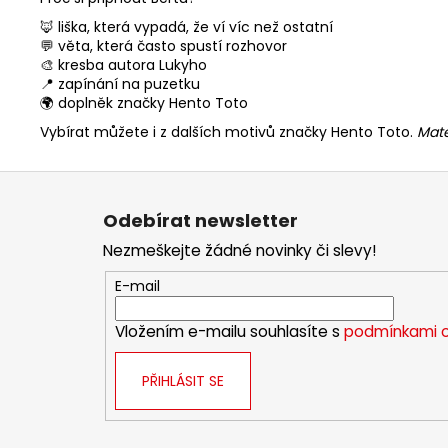
🦊 liška, která vypadá, že ví víc než ostatní
💬 věta, která často spustí rozhovor
🎨 kresba autora Lukyho
📍 zapínání na puzetku
🌍 doplněk značky Hento Toto
Vybírat můžete i z dalších motivů značky Hento Toto.
Mate
Z
á
Odebírat newsletter
p
Nezmeškejte žádné novinky či slevy!
a
t
E-mail
í
Vložením e-mailu souhlasíte s
podmínkami o
PŘIHLÁSIT SE