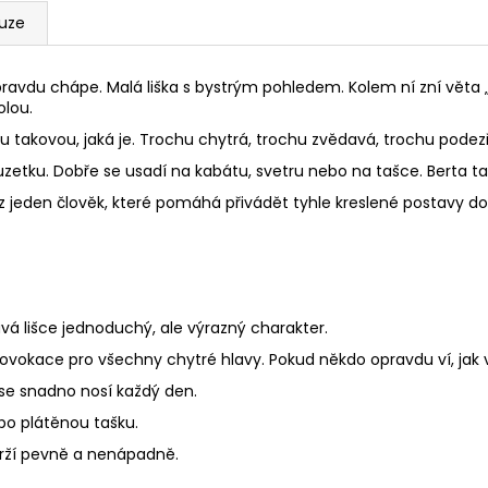
kuze
pravdu chápe. Malá liška s bystrým pohledem. Kolem ní zní věta „
olou.
u takovou, jaká je. Trochu chytrá, trochu zvědavá, trochu podezř
puzetku. Dobře se usadí na kabátu, svetru nebo na tašce. Berta t
az jeden člověk, které pomáhá přivádět tyhle kreslené postavy d
ává lišce jednoduchý, ale výrazný charakter.
ovokace pro všechny chytré hlavy. Pokud někdo opravdu ví, jak v
 se snadno nosí každý den.
ebo plátěnou tašku.
 drží pevně a nenápadně.