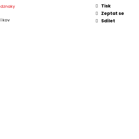
Tisk
odznaky
Zeptat se
í kov
Sdílet