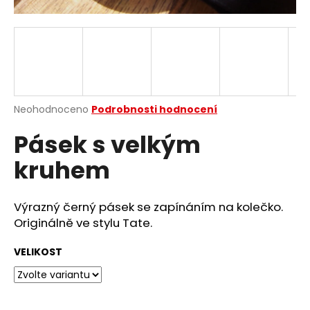
a
j
í
t
?
Průměrné
Neohodnoceno
Podrobnosti hodnocení
hodnocení
Pásek s velkým
produktu
je
HLEDAT
kruhem
0,0
z
5
hvězdiček.
Výrazný černý pásek se zapínáním na kolečko.
D
Originálně ve stylu Tate.
o
p
VELIKOST
o
r
u