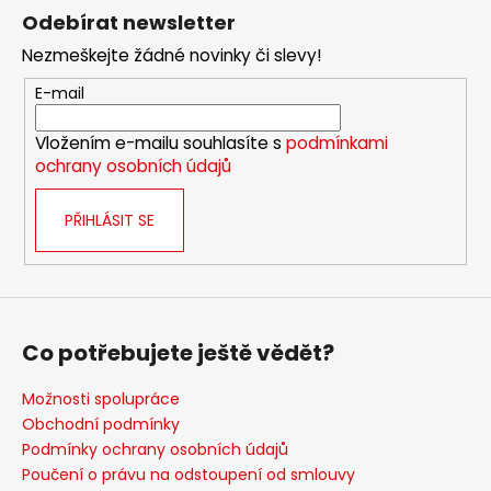
á
Odebírat newsletter
p
Nezmeškejte žádné novinky či slevy!
a
t
E-mail
í
Vložením e-mailu souhlasíte s
podmínkami
ochrany osobních údajů
PŘIHLÁSIT SE
Co potřebujete ještě vědět?
Možnosti spolupráce
Obchodní podmínky
Podmínky ochrany osobních údajů
Poučení o právu na odstoupení od smlouvy