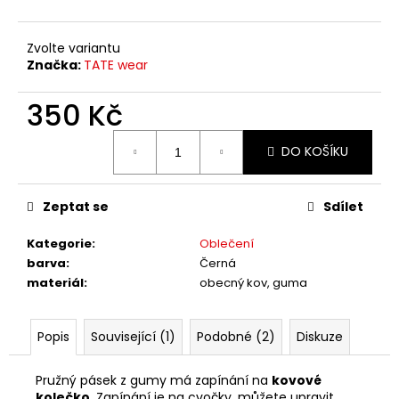
č
u
j
Zvolte variantu
e
Značka:
TATE wear
m
e
350 Kč
Měrná
DO KOŠÍKU
cena:
Zeptat se
Sdílet
Kategorie
:
Oblečení
barva
:
Černá
materiál
:
obecný kov, guma
Popis
Související (1)
Podobné (2)
Diskuze
Pružný pásek z gumy má zapínání na
kovové
kolečko
. Zapínání je na cvočky, můžete upravit