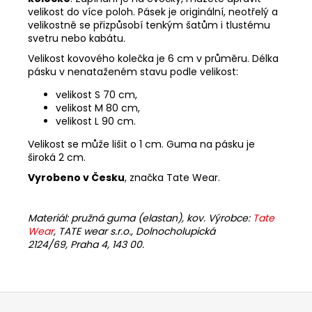
velikost do více poloh. Pásek je originální, neotřelý a
velikostně se přizpůsobí tenkým šatům i tlustému
svetru nebo kabátu.
Velikost kovového kolečka je 6 cm v průměru. Délka
pásku v nenataženém stavu podle velikost:
velikost S 70 cm,
velikost M 80 cm,
velikost L 90 cm.
Velikost se může lišit o 1 cm. Guma na pásku je
široká 2 cm.
Vyrobeno v Česku
, značka Tate Wear.
Materiál: pružná guma (elastan), kov. Výrobce:
Tate
Wear
,
TATE wear s.r.o., Dolnocholupická
2124/69, Praha 4, 143 00.
Z