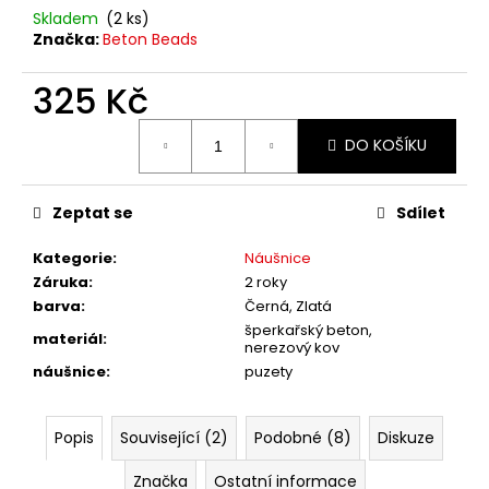
č
Skladem
(2 ks)
u
Značka:
Beton Beads
j
e
325 Kč
m
e
Měrná
DO KOŠÍKU
cena:
Zeptat se
Sdílet
Kategorie
:
Náušnice
Záruka
:
2 roky
barva
:
Černá, Zlatá
šperkařský beton,
materiál
:
nerezový kov
náušnice
:
puzety
Popis
Související (2)
Podobné (8)
Diskuze
Značka
Ostatní informace