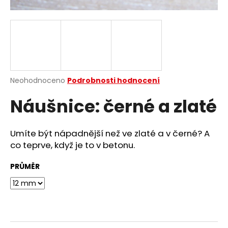
a
j
í
t
?
Průměrné
Neohodnoceno
Podrobnosti hodnocení
hodnocení
Náušnice: černé a zlaté
produktu
je
HLEDAT
0,0
z
Umíte být nápadnější než ve zlaté a v černé? A
5
co teprve, když je to v betonu.
hvězdiček.
D
PRŮMĚR
o
p
o
r
u