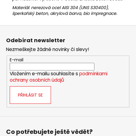
Materiál:
nerezová ocel AISI 304 (UNS S30400),
šperkařský beton,
akrylová barva, bio impregnace.
Z
á
Odebírat newsletter
p
Nezmeškejte žádné novinky či slevy!
a
t
E-mail
í
Vložením e-mailu souhlasíte s
podmínkami
ochrany osobních údajů
PŘIHLÁSIT SE
Co potřebujete ještě vědět?