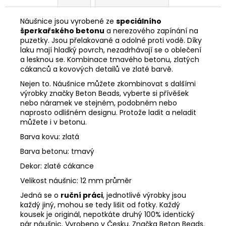
Náušnice jsou vyrobené ze
speciálního
šperkařského betonu
a nerezového zapínání na
puzetky. Jsou přelakované a odolné proti vodě. Díky
laku mají hladký povrch, nezadrhávají se o oblečení
a lesknou se. Kombinace tmavého betonu, zlatých
cákanců a kovových detailů ve zlaté barvě.
Nejen to. Náušnice můžete zkombinovat s dalšími
výrobky značky Beton Beads, vyberte si přívěšek
nebo náramek ve stejném, podobném nebo
naprosto odlišném designu. Protože ladit a neladit
můžete i v betonu.
Barva kovu: zlatá
Barva betonu: tmavý
Dekor: zlaté cákance
Velikost náušnic: 12 mm průměr
Jedná se o
ruční práci
, jednotlivé výrobky jsou
každý jiný, mohou se tedy lišit od fotky. Každý
kousek je originál, nepotkáte druhý 100% identický
pár náušnic. Vyrobeno v Česku. Značka Beton Beads.