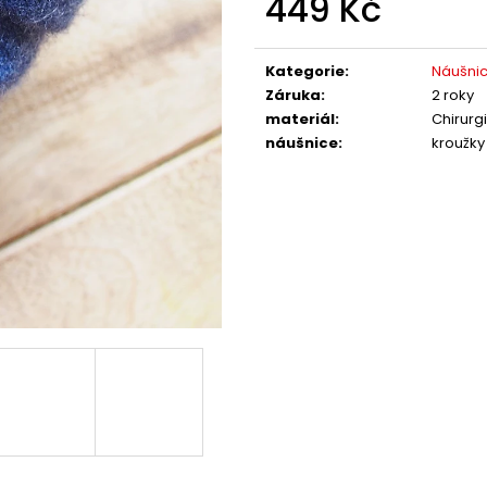
449 Kč
Měrná
cena:
Kategorie
:
Náušni
Záruka
:
2 roky
materiál
:
Chirurg
náušnice
:
kroužky