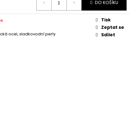
DO KOŠÍKU
Tisk
ce
Zeptat se
ická ocel, sladkovodní perly
Sdílet