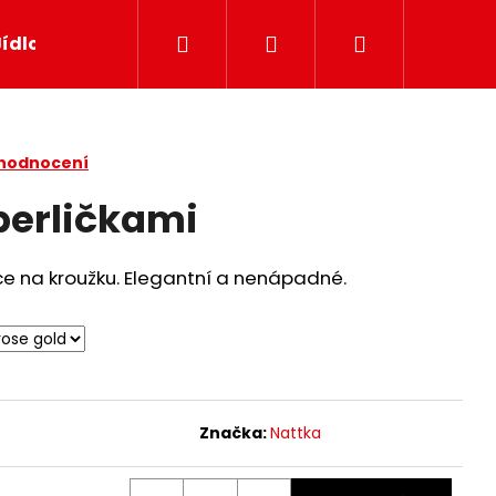
Hledat
Přihlášení
Nákupní
Jídlo
Papír
Svíčky
Dekor
Dárkov
košík
 hodnocení
perličkami
e na kroužku. Elegantní a nenápadné.
Značka:
Nattka