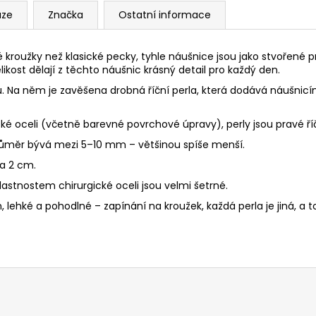
uze
Značka
Ostatní informace
é kroužky než klasické pecky, tyhle náušnice jsou jako stvořené pr
likost dělají z těchto náušnic krásný detail pro každý den.
u. Na něm je zavěšena drobná říční perla, která dodává náušnicím
cké oceli (včetně barevné povrchové úpravy), perly jsou pravé říč
průměr bývá mezi 5–10 mm – většinou spíše menší.
a 2 cm.
astnostem chirurgické oceli jsou velmi šetrné.
n,
lehké a pohodlné – zapínání na kroužek,
každá perla je jiná, a t