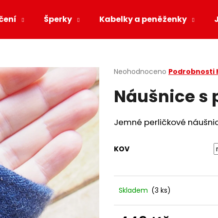
čení
Šperky
Kabelky a peněženky
Co potřebujete najít?
Průměrné
Neohodnoceno
Podrobnosti
hodnocení
Náušnice s 
produktu
HLEDAT
je
0,0
z
Jemné perličkové náušnic
5
Doporučujeme
hvězdiček.
KOV
Skladem
(3 ks)