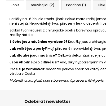
Popis
Související (2)
Podobné (1)
Disk
Perličky na uších, ale trochu jinak. Pokud máte raději jemn
není stejná. Nepravidelný tvar, přirozený lesk a decentní ve
Základ tvoří kroužek z chirurgické oceli s barevnou úpravo
značky Nattka.
Z čeho jsou náušnice vyrobené?
Kroužky jsou z chirurgi
Jak velké jsou perly?
Mají přirozeně nepravidelný tvar, 
Jak dlouhé jsou náušnice?
Celková délka náušnice je cc
Jsou vhodné pro citlivé uši?
Ano, díky hypoalergenním vl
Proč si je zamilovat:
decentní perlový šperk na každý de
výroba v Česku.
Materiál: chirurgická ocel s barevnou úpravou a říční perly.
Z
á
Odebírat newsletter
p