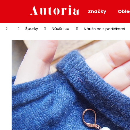
K
Přejít
na
o
Značky
Oble
obsah
Zpět
Zpět
š
do
do
í
Domů
Šperky
Náušnice
Náušnice s perličkami
k
obchodu
obchodu