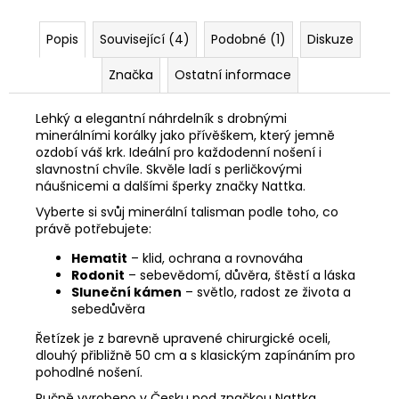
Popis
Související (4)
Podobné (1)
Diskuze
Značka
Ostatní informace
Lehký a elegantní náhrdelník s drobnými
minerálními korálky jako přívěškem, který jemně
ozdobí váš krk. Ideální pro každodenní nošení i
slavnostní chvíle. Skvěle ladí s perličkovými
náušnicemi a dalšími šperky značky Nattka.
Vyberte si svůj minerální talisman podle toho, co
právě potřebujete:
Hematit
– klid, ochrana a rovnováha
Rodonit
– sebevědomí, důvěra, štěstí a láska
Sluneční kámen
– světlo, radost ze života a
sebedůvěra
Řetízek je z barevně upravené chirurgické oceli,
dlouhý přibližně 50 cm a s klasickým zapínáním pro
pohodlné nošení.
Ručně vyrobeno v Česku pod značkou Nattka.