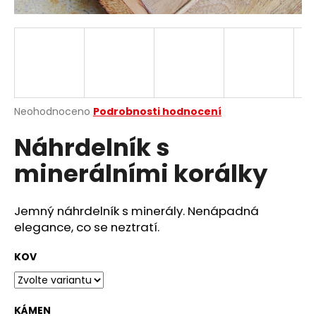
a
j
í
t
?
Průměrné
Neohodnoceno
Podrobnosti hodnocení
hodnocení
Náhrdelník s
produktu
je
HLEDAT
minerálními korálky
0,0
z
5
hvězdiček.
Jemný náhrdelník s minerály. Nenápadná
D
elegance, co se neztratí.
o
p
KOV
o
r
u
KÁMEN