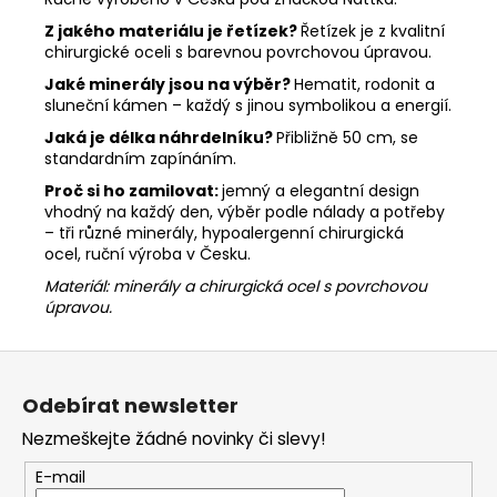
Z jakého materiálu je řetízek?
Řetízek je z kvalitní
chirurgické oceli s barevnou povrchovou úpravou.
Jaké minerály jsou na výběr?
Hematit, rodonit a
sluneční kámen – každý s jinou symbolikou a energií.
Jaká je délka náhrdelníku?
Přibližně 50 cm, se
standardním zapínáním.
Proč si ho zamilovat:
jemný a elegantní design
vhodný na každý den,
výběr podle nálady a potřeby
– tři různé minerály,
hypoalergenní chirurgická
ocel,
ruční výroba v Česku.
Materiál: minerály a chirurgická ocel s povrchovou
úpravou.
Z
á
Odebírat newsletter
p
Nezmeškejte žádné novinky či slevy!
a
t
E-mail