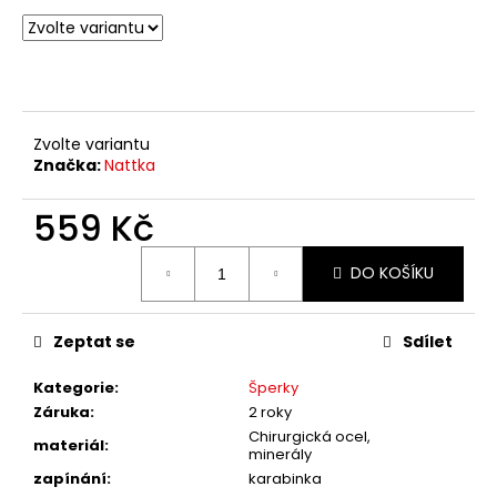
č
u
j
e
m
e
Zvolte variantu
Značka:
Nattka
559 Kč
Měrná
DO KOŠÍKU
cena:
Zeptat se
Sdílet
Kategorie
:
Šperky
Záruka
:
2 roky
Chirurgická ocel,
materiál
:
minerály
zapínání
:
karabinka