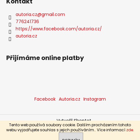
Kontakt
autoria.cz
@
gmail.com
776241736
https://www.facebook.com/autoria.cz/
autoria.cz
Přijímáme online platby
Facebook
Autoria.cz
Instagram
Vytvořil Shoptet
Tento web používá soubory cookie. Dalším procházením tohoto
Copyright 2026
Autoria Trend, s.r.o.
. Všechna práva
webu vyjadřujete souhlas s jejich používáním.. Více informací
zde
.
vyhrazena.