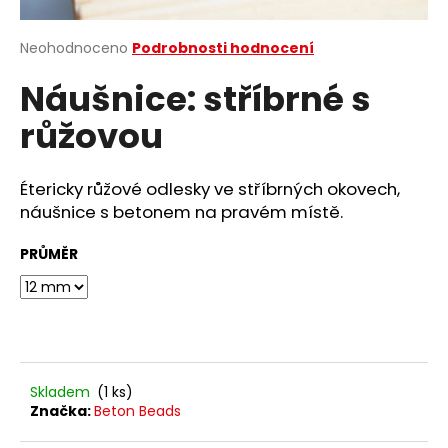
a
j
Průměrné
Neohodnoceno
Podrobnosti hodnocení
hodnocení
í
Náušnice: stříbrné s
produktu
t
je
růžovou
?
0,0
z
5
hvězdiček.
Étericky růžové odlesky ve stříbrných okovech,
náušnice s betonem na pravém místě.
HLEDAT
PRŮMĚR
D
o
p
o
Skladem
(1 ks)
r
Značka:
Beton Beads
u