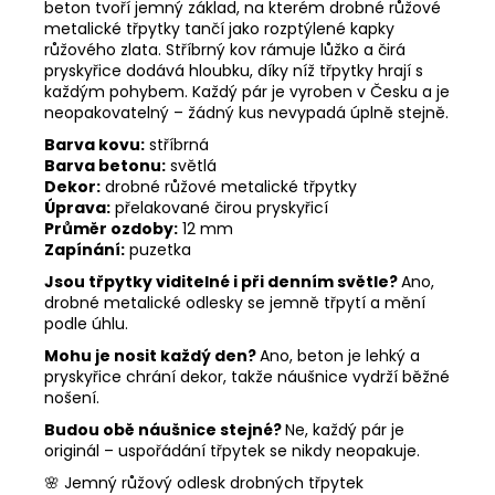
beton tvoří jemný základ, na kterém drobné růžové
metalické třpytky tančí jako rozptýlené kapky
růžového zlata. Stříbrný kov rámuje lůžko a čirá
pryskyřice dodává hloubku, díky níž třpytky hrají s
každým pohybem. Každý pár je vyroben v Česku a je
neopakovatelný – žádný kus nevypadá úplně stejně.
Barva kovu:
stříbrná
Barva betonu:
světlá
Dekor:
drobné růžové metalické třpytky
Úprava:
přelakované čirou pryskyřicí
Průměr ozdoby:
12 mm
Zapínání:
puzetka
Jsou třpytky viditelné i při denním světle?
Ano,
drobné metalické odlesky se jemně třpytí a mění
podle úhlu.
Mohu je nosit každý den?
Ano, beton je lehký a
pryskyřice chrání dekor, takže náušnice vydrží běžné
nošení.
Budou obě náušnice stejné?
Ne, každý pár je
originál – uspořádání třpytek se nikdy neopakuje.
🌸 Jemný růžový odlesk drobných třpytek