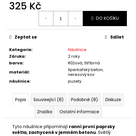
č
325 Kč
u
j
Měrná
DO KOŠÍKU
cena:
e
m
e
Zeptat se
Sdílet
Kategorie
:
Náušnice
Záruka
:
2 roky
barva
:
Růžová, Stříbrná
šperkařský beton,
materiál
:
nerezový kov
náušnice
:
puzety
Popis
Související (8)
Podobné (8)
Diskuze
Značka
Ostatní informace
Tyto náušnice připomínají
ranní první paprsky
světla, zachycené v jemném betonu
. Světlý