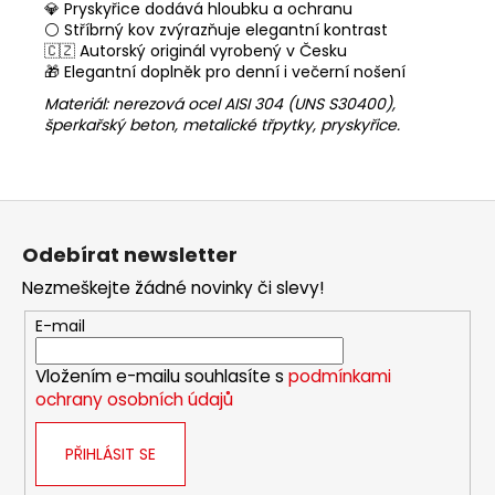
💎 Pryskyřice dodává hloubku a ochranu
⚪ Stříbrný kov zvýrazňuje elegantní kontrast
🇨🇿 Autorský originál vyrobený v Česku
🎁 Elegantní doplněk pro denní i večerní nošení
Materiál:
nerezová ocel AISI 304 (UNS S30400),
šperkařský beton, metalické třpytky
, pryskyřice
.
Z
á
Odebírat newsletter
p
Nezmeškejte žádné novinky či slevy!
a
t
E-mail
í
Vložením e-mailu souhlasíte s
podmínkami
ochrany osobních údajů
PŘIHLÁSIT SE