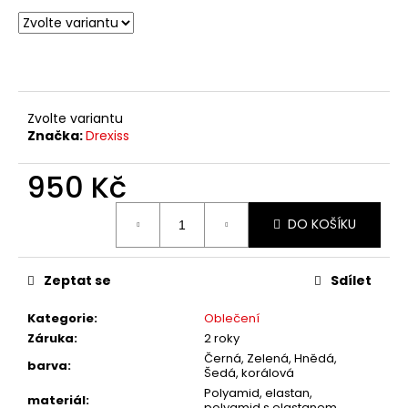
č
u
j
e
m
e
Zvolte variantu
Značka:
Drexiss
950 Kč
Měrná
DO KOŠÍKU
cena:
Zeptat se
Sdílet
Kategorie
:
Oblečení
Záruka
:
2 roky
Černá, Zelená, Hnědá,
barva
:
Šedá, korálová
Polyamid, elastan,
materiál
:
polyamid s elastanem