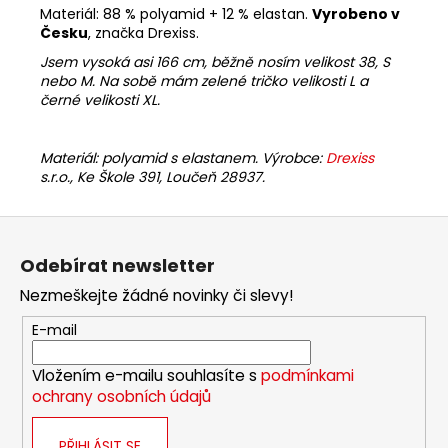
Materiál: 88 % polyamid + 12 % elastan.
Vyrobeno v
Česku
, značka Drexiss.
Jsem vysoká asi 166 cm, běžně nosím velikost 38, S
nebo M. Na sobě mám zelené tričko velikosti L a
černé velikosti XL.
Materiál: polyamid s elastanem. Výrobce:
Drexiss
s.r.o., Ke Škole 391, Loučeň 28937.
Z
á
Odebírat newsletter
p
Nezmeškejte žádné novinky či slevy!
a
t
E-mail
í
Vložením e-mailu souhlasíte s
podmínkami
ochrany osobních údajů
PŘIHLÁSIT SE