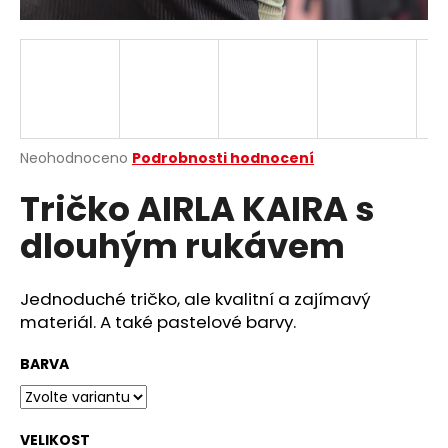
a
j
í
t
?
Průměrné
Neohodnoceno
Podrobnosti hodnocení
hodnocení
Tričko AIRLA KAIRA s
produktu
je
HLEDAT
dlouhým rukávem
0,0
z
5
hvězdiček.
Jednoduché tričko, ale kvalitní a zajímavý
D
materiál. A také pastelové barvy.
o
p
BARVA
o
r
u
VELIKOST