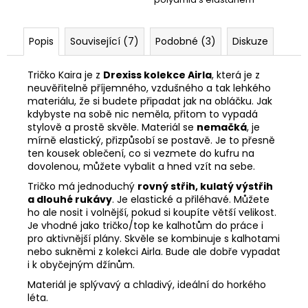
Popis
Související (7)
Podobné (3)
Diskuze
Tričko Kaira je z
Drexiss kolekce Airla
, která je z
neuvěřitelně příjemného, vzdušného a tak lehkého
materiálu, že si budete připadat jak na obláčku. Jak
kdybyste na sobě nic neměla, přitom to vypadá
stylově a prostě skvěle. Materiál se
nemačká
, je
mírně elastický, přizpůsobí se postavě. Je to přesně
ten kousek oblečení, co si vezmete do kufru na
dovolenou, můžete vybalit a hned vzít na sebe.
Tričko má jednoduchý
rovný střih, kulatý výstřih
a dlouhé rukávy
. Je elastické a přiléhavé. Můžete
ho ale nosit i volnější, pokud si koupíte větší velikost.
Je vhodné jako tričko/top ke kalhotům do práce i
pro aktivnější plány. Skvěle se kombinuje s kalhotami
nebo sukněmi z kolekci Airla. Bude ale dobře vypadat
i k obyčejným džínům.
Materiál je splývavý a chladivý, ideální do horkého
léta.