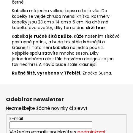
černé.
Kabelka má jednu velkou kapsu a to je vše. Do
kabelky se vejde zhruba menší knížka. Rozměry
kabelky jsou 23 cm x 14 cm x 6 cm. Na dně má
kabelka dva cvočky, díky tomu dno
drží tvar
.
Kabelka je
ručně šitá z kůže
. Kůže nošením získává
postupně patinu, a bude tak stále krásnější a
krásnější. Toto není kabelka na jedno použití.
Nejspíše spolu strávíte mnoho sezón. Díky
jednoduchému ale stále hravému designu se jen
tak neomrzí. A navíc bude stále krásnější.
Ručně šité, vyrobeno v Třebíči.
Značka Susha.
Z
á
Odebírat newsletter
p
Nezmeškejte žádné novinky či slevy!
a
t
E-mail
í
Vložením e-mailu souhlasíte s
podmínkami