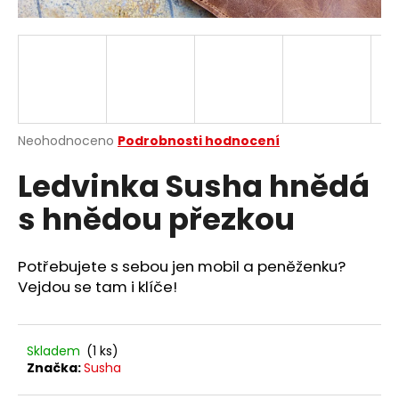
a
j
í
t
?
Průměrné
Neohodnoceno
Podrobnosti hodnocení
hodnocení
Ledvinka Susha hnědá
produktu
je
HLEDAT
s hnědou přezkou
0,0
z
5
hvězdiček.
Potřebujete s sebou jen mobil a peněženku?
D
Vejdou se tam i klíče!
o
p
o
Skladem
(1 ks)
r
Značka:
Susha
u