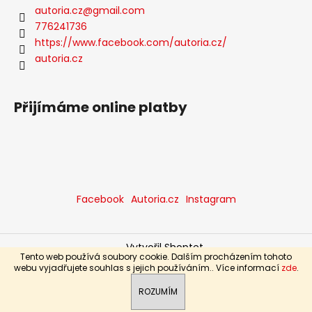
autoria.cz
@
gmail.com
776241736
https://www.facebook.com/autoria.cz/
autoria.cz
Přijímáme online platby
Facebook
Autoria.cz
Instagram
Vytvořil Shoptet
Tento web používá soubory cookie. Dalším procházením tohoto
Copyright 2026
Autoria Trend, s.r.o.
. Všechna práva
webu vyjadřujete souhlas s jejich používáním.. Více informací
zde
.
vyhrazena.
ROZUMÍM