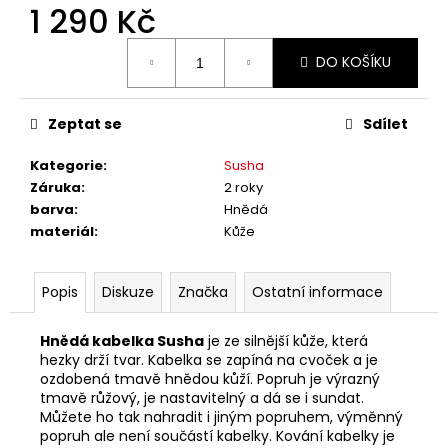
č
1 290 Kč
u
j
Měrná
DO KOŠÍKU
cena:
e
m
e
Zeptat se
Sdílet
Kategorie
:
Susha
Záruka
:
2 roky
barva
:
Hnědá
materiál
:
Kůže
Popis
Diskuze
Značka
Ostatní informace
Hnědá kabelka Susha
je ze silnější kůže, která
hezky drží tvar. Kabelka se zapíná na cvoček a je
ozdobená tmavě hnědou kůží. Popruh je výrazný
tmavě růžový, je nastavitelný a dá se i sundat.
Můžete ho tak nahradit i jiným popruhem, výměnný
popruh ale není součástí kabelky. Kování kabelky je