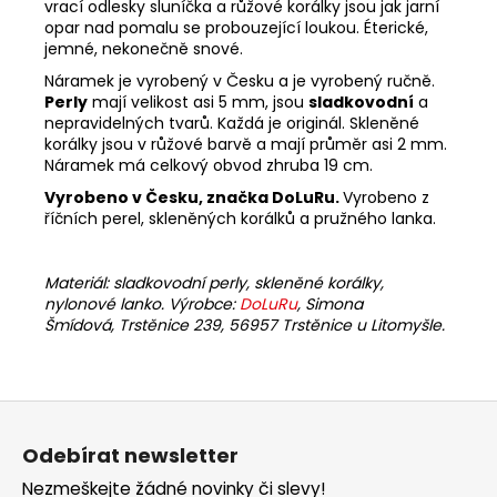
vrací odlesky sluníčka a růžové korálky jsou jak jarní
opar nad pomalu se probouzející loukou. Éterické,
jemné, nekonečně snové.
Náramek je vyrobený v Česku a je vyrobený ručně.
Perly
mají velikost asi 5 mm, jsou
sladkovodní
a
nepravidelných tvarů. Každá je originál. Skleněné
korálky jsou v růžové barvě a mají průměr asi 2 mm.
Náramek má celkový obvod zhruba 19 cm.
Vyrobeno v Česku, značka DoLuRu.
Vyrobeno z
říčních perel, skleněných korálků a pružného lanka.
Materiál: sladkovodní perly, skleněné korálky,
nylonové lanko. Výrobce:
DoLuRu
, Simona
Šmídová, Trstěnice 239, 56957 Trstěnice u Litomyšle.
Z
á
Odebírat newsletter
p
Nezmeškejte žádné novinky či slevy!