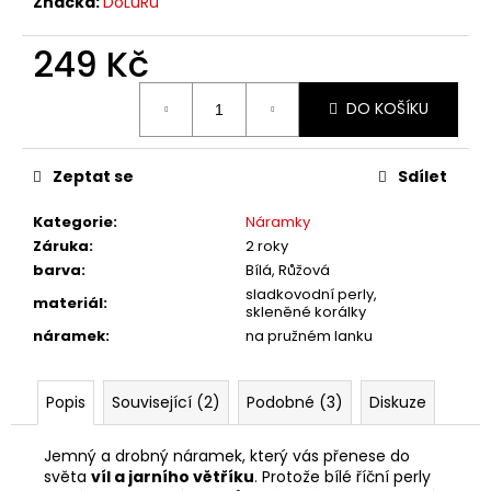
č
Značka:
DoLuRu
u
j
249 Kč
e
Měrná
m
DO KOŠÍKU
cena:
e
Zeptat se
Sdílet
Kategorie
:
Náramky
Záruka
:
2 roky
barva
:
Bílá, Růžová
sladkovodní perly,
materiál
:
skleněné korálky
náramek
:
na pružném lanku
Popis
Související (2)
Podobné (3)
Diskuze
Jemný a drobný náramek, který vás přenese do
světa
víl a jarního větříku
. Protože bílé říční perly