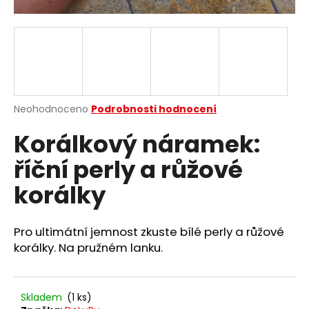
a
j
í
t
?
Průměrné
Neohodnoceno
Podrobnosti hodnocení
hodnocení
Korálkový náramek:
produktu
je
HLEDAT
říční perly a růžové
0,0
z
korálky
5
hvězdiček.
D
Pro ultimátní jemnost zkuste bílé perly a růžové
o
korálky. Na pružném lanku.
p
o
r
u
Skladem
(1 ks)